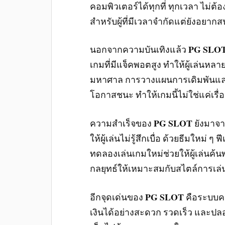
คอมพิวเตอร์ได้ทุกที่ ทุกเวลา ไม่ต
สำหรับผู้ที่มีเวลาจำกัดแต่ยังอยา
PG SLO
นอกจากความบันเทิงแล้ว
เกมที่มีแจ็คพอตสูง ทำให้ผู้เล่นห
มหาศาล การวางแผนการเดิมพันและก
โอกาสชนะ ทำให้เกมนี้ไม่ใช่แค่เรื่
PG SLOT
ความสำเร็จของ
ยังมาจา
ให้ผู้เล่นไม่รู้สึกเบื่อ ด้วยธีมใหม
ทดลองเล่นเกมใหม่ช่วยให้ผู้เล่น
กลยุทธ์ให้เหมาะสมกับสไตล์การเล
PG SLOT
อีกจุดเด่นของ
คือระบบคว
เงินได้อย่างสะดวก รวดเร็ว และป