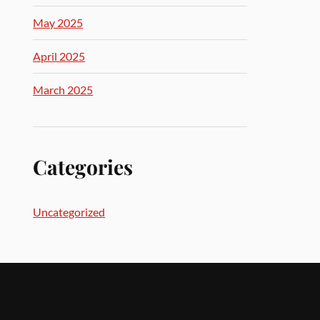
May 2025
April 2025
March 2025
Categories
Uncategorized