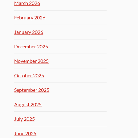
March 2026
February 2026
January 2026
December 2025
November 2025
October 2025
September 2025
August 2025
July 2025
June 2025