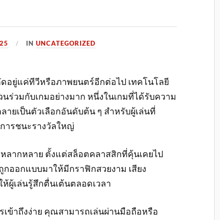
025
IN
UNCATEGORIZED
ำกัดอยู่แค่ทีวีหรือภาพยนตร์อีกต่อไป เทคโนโลยี
ส่วนร่วมกับเกมอย่างมาก หนึ่งในเกมที่ได้รับความ
กลายเป็นตัวเลือกอันดับต้น ๆ สำหรับผู้เล่นที่
นการชนะรางวัลใหญ่
หลากหลาย ตั้งแต่สล็อตคลาสสิกที่คุ้นเคยไป
กมถูกออกแบบมาให้มีกราฟิกสวยงาม เสียง
ผู้เล่นรู้สึกตื่นเต้นตลอดเวลา
เข้าถึงง่าย คุณสามารถเล่นผ่านมือถือหรือ