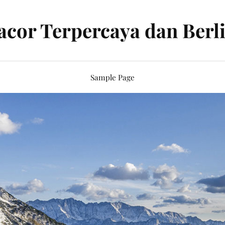
Gacor Terpercaya dan Berl
Sample Page