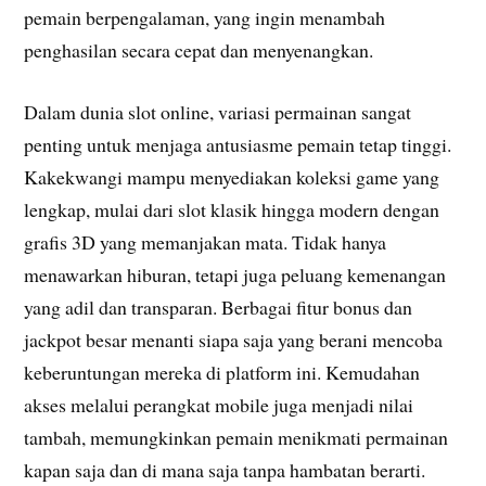
pemain berpengalaman, yang ingin menambah
penghasilan secara cepat dan menyenangkan.
Dalam dunia slot online, variasi permainan sangat
penting untuk menjaga antusiasme pemain tetap tinggi.
Kakekwangi mampu menyediakan koleksi game yang
lengkap, mulai dari slot klasik hingga modern dengan
grafis 3D yang memanjakan mata. Tidak hanya
menawarkan hiburan, tetapi juga peluang kemenangan
yang adil dan transparan. Berbagai fitur bonus dan
jackpot besar menanti siapa saja yang berani mencoba
keberuntungan mereka di platform ini. Kemudahan
akses melalui perangkat mobile juga menjadi nilai
tambah, memungkinkan pemain menikmati permainan
kapan saja dan di mana saja tanpa hambatan berarti.