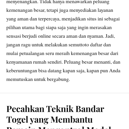
menyenangkan. Tidak hanya menawarkan peluang
kemenangan besar, tetapi juga menyediakan layanan
yang aman dan terpercaya, menjadikan situs ini sebagai
pilihan utama bagi siapa saja yang ingin merasakan
sensasi berjudi online secara aman dan nyaman. Jadi,
jangan ragu untuk melakukan semuttoto daftar dan
mulai petualangan seru meraih kemenangan besar dari
kenyamanan rumah sendiri. Peluang besar menanti, dan
keberuntungan bisa datang kapan saja, kapan pun Anda
memutuskan untuk bergabung.
Pecahkan Teknik Bandar
Togel yang Membantu