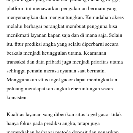
platform ini menawarkan pengalaman bermain yang
menyenangkan dan menguntungkan. Kemudahan akses
melalui berbagai perangkat membuat pengguna bisa
menikmati layanan kapan saja dan di mana saja. Selain
itu, fitur prediksi angka yang selalu diperbarui secara
berkala menjadi keunggulan utama. Keamanan
transaksi dan data pribadi juga menjadi prioritas utama
sehingga pemain merasa nyaman saat bermain.
Menggunakan situs togel gacor dapat meningkatkan
peluang mendapatkan angka keberuntungan secara
konsisten.
Kualitas layanan yang diberikan situs togel gacor tidak
hanya fokus pada prediksi angka, tetapi juga
menyediakan berbagai metode deposit dan penarikan