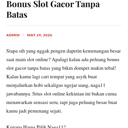
Bonus Slot Gacor Tanpa
Batas
ADMIN
MAY 29, 2026
Siapa sih yang nggak pengen dapetin kemenangan besar
saat main slot online? Apalagi kalau ada peluang bonus
slot gacor tanpa batas yang bikin dompet makin tebal!
Kalau kamu lagi cari tempat yang asyik buat
menyalurkan hobi sekaligus ngejar uang, naga11
jawabannya. Situs slot online kekinian ini bukan cuma
menawarkan sensasi seru, tapi juga peluang besar buat
kamu jadi pemenang sejati.
Kenapa Harus Pilih Naga11?