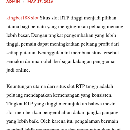
ADMIN
MAY 17, 2026
kingbet188 slot
Situs slot RTP tinggi menjadi pilihan
utama bagi pemain yang menginginkan peluang menang
lebih besar. Dengan tingkat pengembalian yang lebih
tinggi, pemain dapat meningkatkan peluang profit dari
setiap putaran. Keunggulan ini membuat situs tersebut
semakin diminati oleh berbagai kalangan penggemar
judi online.
Keuntungan utama dari situs slot RTP tinggi adalah
peluang mendapatkan kemenangan yang konsisten.
Tingkat RTP yang tinggi menunjukkan bahwa mesin
slot memberikan pengembalian dalam jangka panjang
yang lebih baik. Oleh karena itu, pengalaman bermain
menjadi lebih menyenangkan dan menguntungkan bagi