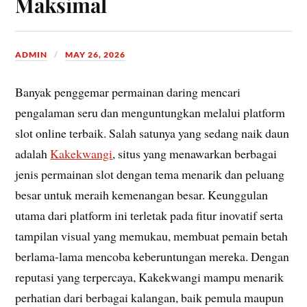
Maksimal
ADMIN
MAY 26, 2026
Banyak penggemar permainan daring mencari
pengalaman seru dan menguntungkan melalui platform
slot online terbaik. Salah satunya yang sedang naik daun
adalah
Kakekwangi
, situs yang menawarkan berbagai
jenis permainan slot dengan tema menarik dan peluang
besar untuk meraih kemenangan besar. Keunggulan
utama dari platform ini terletak pada fitur inovatif serta
tampilan visual yang memukau, membuat pemain betah
berlama-lama mencoba keberuntungan mereka. Dengan
reputasi yang terpercaya, Kakekwangi mampu menarik
perhatian dari berbagai kalangan, baik pemula maupun