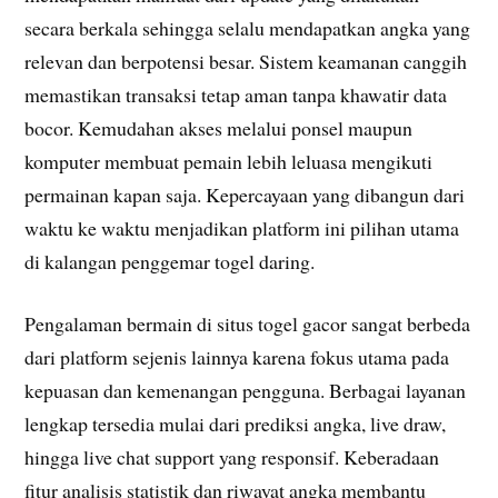
secara berkala sehingga selalu mendapatkan angka yang
relevan dan berpotensi besar. Sistem keamanan canggih
memastikan transaksi tetap aman tanpa khawatir data
bocor. Kemudahan akses melalui ponsel maupun
komputer membuat pemain lebih leluasa mengikuti
permainan kapan saja. Kepercayaan yang dibangun dari
waktu ke waktu menjadikan platform ini pilihan utama
di kalangan penggemar togel daring.
Pengalaman bermain di situs togel gacor sangat berbeda
dari platform sejenis lainnya karena fokus utama pada
kepuasan dan kemenangan pengguna. Berbagai layanan
lengkap tersedia mulai dari prediksi angka, live draw,
hingga live chat support yang responsif. Keberadaan
fitur analisis statistik dan riwayat angka membantu