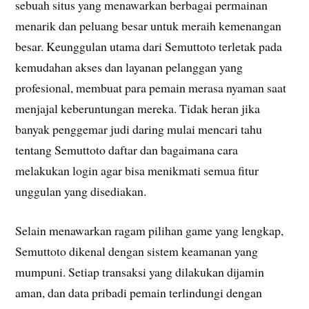
sebuah situs yang menawarkan berbagai permainan
menarik dan peluang besar untuk meraih kemenangan
besar. Keunggulan utama dari Semuttoto terletak pada
kemudahan akses dan layanan pelanggan yang
profesional, membuat para pemain merasa nyaman saat
menjajal keberuntungan mereka. Tidak heran jika
banyak penggemar judi daring mulai mencari tahu
tentang Semuttoto daftar dan bagaimana cara
melakukan login agar bisa menikmati semua fitur
unggulan yang disediakan.
Selain menawarkan ragam pilihan game yang lengkap,
Semuttoto dikenal dengan sistem keamanan yang
mumpuni. Setiap transaksi yang dilakukan dijamin
aman, dan data pribadi pemain terlindungi dengan