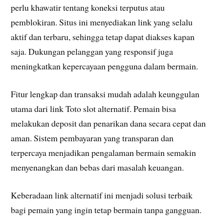
perlu khawatir tentang koneksi terputus atau
pemblokiran. Situs ini menyediakan link yang selalu
aktif dan terbaru, sehingga tetap dapat diakses kapan
saja. Dukungan pelanggan yang responsif juga
meningkatkan kepercayaan pengguna dalam bermain.
Fitur lengkap dan transaksi mudah adalah keunggulan
utama dari link Toto slot alternatif. Pemain bisa
melakukan deposit dan penarikan dana secara cepat dan
aman. Sistem pembayaran yang transparan dan
terpercaya menjadikan pengalaman bermain semakin
menyenangkan dan bebas dari masalah keuangan.
Keberadaan link alternatif ini menjadi solusi terbaik
bagi pemain yang ingin tetap bermain tanpa gangguan.