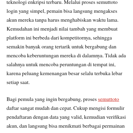
teknologi enkripsi terbaru. Melalui proses semuttoto
login yang simpel, pemain bisa langsung mengakses
akun mereka tanpa harus menghabiskan waktu lama.
Kemudahan ini menjadi nilai tambah yang membuat
platform ini berbeda dari kompetitornya, sehingga
semakin banyak orang tertarik untuk bergabung dan
mencoba keberuntungan mereka di dalamnya. Tidak ada
salahnya untuk mencoba peruntungan di tempat ini,
karena peluang kemenangan besar selalu terbuka lebar
setiap saat.
Bagi pemula yang ingin bergabung, proses
semuttoto
daftar sangat mudah dan cepat. Cukup mengisi formulir
pendaftaran dengan data yang valid, kemudian verifikasi
akun, dan langsung bisa menikmati berbagai permainan