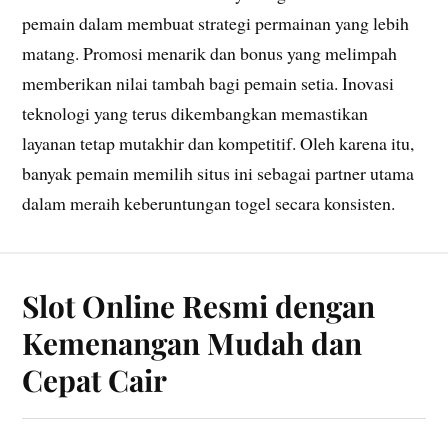
pemain dalam membuat strategi permainan yang lebih
matang. Promosi menarik dan bonus yang melimpah
memberikan nilai tambah bagi pemain setia. Inovasi
teknologi yang terus dikembangkan memastikan
layanan tetap mutakhir dan kompetitif. Oleh karena itu,
banyak pemain memilih situs ini sebagai partner utama
dalam meraih keberuntungan togel secara konsisten.
Slot Online Resmi dengan
Kemenangan Mudah dan
Cepat Cair