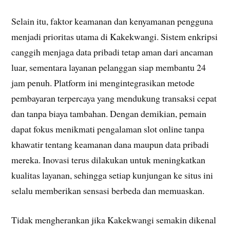
Selain itu, faktor keamanan dan kenyamanan pengguna
menjadi prioritas utama di Kakekwangi. Sistem enkripsi
canggih menjaga data pribadi tetap aman dari ancaman
luar, sementara layanan pelanggan siap membantu 24
jam penuh. Platform ini mengintegrasikan metode
pembayaran terpercaya yang mendukung transaksi cepat
dan tanpa biaya tambahan. Dengan demikian, pemain
dapat fokus menikmati pengalaman slot online tanpa
khawatir tentang keamanan dana maupun data pribadi
mereka. Inovasi terus dilakukan untuk meningkatkan
kualitas layanan, sehingga setiap kunjungan ke situs ini
selalu memberikan sensasi berbeda dan memuaskan.
Tidak mengherankan jika Kakekwangi semakin dikenal