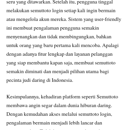
seru yang ditawarkan. Setelah itu, pengguna tinggal
melakukan semuttoto login setiap kali ingin bermain
atau mengelola akun mereka. Sistem yang user-friendly
ini membuat pengalaman pengguna semakin
menyenangkan dan tidak membingungkan, bahkan
untuk orang yang baru pertama kali mencoba. Apalagi
dengan adanya fitur lengkap dan layanan pelanggan
yang siap membantu kapan saja, membuat semuttoto
semakin diminati dan menjadi pilihan utama bagi
pecinta judi daring di Indonesia.
Kesimpulannya, kehadiran platform seperti Semuttoto
membawa angin segar dalam dunia hiburan daring.
Dengan kemudahan akses melalui semuttoto login,
pengalaman bermain menjadi lebih lancar dan