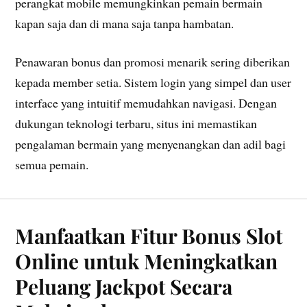
perangkat mobile memungkinkan pemain bermain
kapan saja dan di mana saja tanpa hambatan.
Penawaran bonus dan promosi menarik sering diberikan
kepada member setia. Sistem login yang simpel dan user
interface yang intuitif memudahkan navigasi. Dengan
dukungan teknologi terbaru, situs ini memastikan
pengalaman bermain yang menyenangkan dan adil bagi
semua pemain.
Manfaatkan Fitur Bonus Slot
Online untuk Meningkatkan
Peluang Jackpot Secara