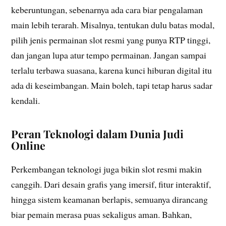
keberuntungan, sebenarnya ada cara biar pengalaman
main lebih terarah. Misalnya, tentukan dulu batas modal,
pilih jenis permainan slot resmi yang punya RTP tinggi,
dan jangan lupa atur tempo permainan. Jangan sampai
terlalu terbawa suasana, karena kunci hiburan digital itu
ada di keseimbangan. Main boleh, tapi tetap harus sadar
kendali.
Peran Teknologi dalam Dunia Judi
Online
Perkembangan teknologi juga bikin slot resmi makin
canggih. Dari desain grafis yang imersif, fitur interaktif,
hingga sistem keamanan berlapis, semuanya dirancang
biar pemain merasa puas sekaligus aman. Bahkan,