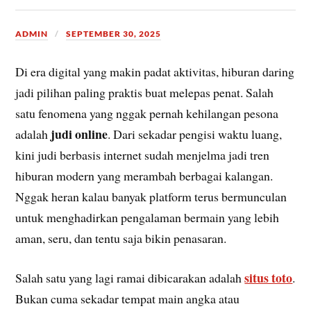
ADMIN
SEPTEMBER 30, 2025
Di era digital yang makin padat aktivitas, hiburan daring
jadi pilihan paling praktis buat melepas penat. Salah
satu fenomena yang nggak pernah kehilangan pesona
judi online
adalah
. Dari sekadar pengisi waktu luang,
kini judi berbasis internet sudah menjelma jadi tren
hiburan modern yang merambah berbagai kalangan.
Nggak heran kalau banyak platform terus bermunculan
untuk menghadirkan pengalaman bermain yang lebih
aman, seru, dan tentu saja bikin penasaran.
situs toto
Salah satu yang lagi ramai dibicarakan adalah
.
Bukan cuma sekadar tempat main angka atau