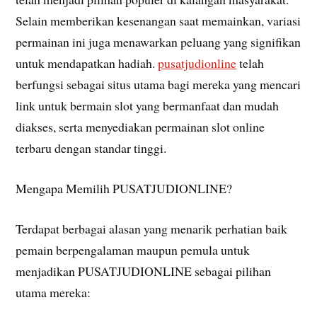
Selain memberikan kesenangan saat memainkan, variasi
permainan ini juga menawarkan peluang yang signifikan
untuk mendapatkan hadiah.
pusatjudionline
telah
berfungsi sebagai situs utama bagi mereka yang mencari
link untuk bermain slot yang bermanfaat dan mudah
diakses, serta menyediakan permainan slot online
terbaru dengan standar tinggi.
Mengapa Memilih PUSATJUDIONLINE?
Terdapat berbagai alasan yang menarik perhatian baik
pemain berpengalaman maupun pemula untuk
menjadikan PUSATJUDIONLINE sebagai pilihan
utama mereka: