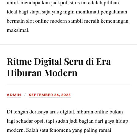
untuk mendapatkan jackpot, situs ini adalah pilihan
ideal bagi siapa saja yang ingin menikmati pengalaman
bermain slot online modern sambil meraih kemenangan
maksimal.
Ritme Digital Seru di Era
Hiburan Modern
ADMIN
SEPTEMBER 26, 2025
Di tengah derasnya arus digital, hiburan online bukan
lagi sekadar opsi, tapi sudah jadi bagian dari gaya hidup
modern. Salah satu fenomena yang paling ramai