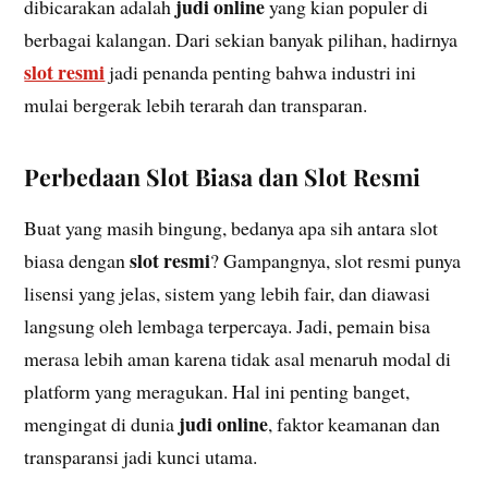
judi online
dibicarakan adalah
yang kian populer di
berbagai kalangan. Dari sekian banyak pilihan, hadirnya
slot resmi
jadi penanda penting bahwa industri ini
mulai bergerak lebih terarah dan transparan.
Perbedaan Slot Biasa dan Slot Resmi
Buat yang masih bingung, bedanya apa sih antara slot
slot resmi
biasa dengan
? Gampangnya, slot resmi punya
lisensi yang jelas, sistem yang lebih fair, dan diawasi
langsung oleh lembaga terpercaya. Jadi, pemain bisa
merasa lebih aman karena tidak asal menaruh modal di
platform yang meragukan. Hal ini penting banget,
judi online
mengingat di dunia
, faktor keamanan dan
transparansi jadi kunci utama.