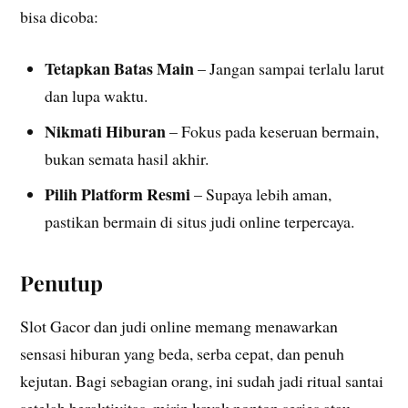
bisa dicoba:
Tetapkan Batas Main
– Jangan sampai terlalu larut
dan lupa waktu.
Nikmati Hiburan
– Fokus pada keseruan bermain,
bukan semata hasil akhir.
Pilih Platform Resmi
– Supaya lebih aman,
pastikan bermain di situs judi online terpercaya.
Penutup
Slot Gacor dan judi online memang menawarkan
sensasi hiburan yang beda, serba cepat, dan penuh
kejutan. Bagi sebagian orang, ini sudah jadi ritual santai
setelah beraktivitas, mirip kayak nonton series atau