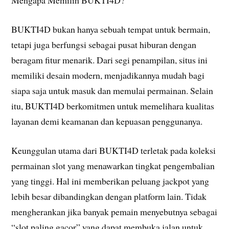
Mengapa Memilih BUKTI4D?
BUKTI4D bukan hanya sebuah tempat untuk bermain,
tetapi juga berfungsi sebagai pusat hiburan dengan
beragam fitur menarik. Dari segi penampilan, situs ini
memiliki desain modern, menjadikannya mudah bagi
siapa saja untuk masuk dan memulai permainan. Selain
itu, BUKTI4D berkomitmen untuk memelihara kualitas
layanan demi keamanan dan kepuasan penggunanya.
Keunggulan utama dari BUKTI4D terletak pada koleksi
permainan slot yang menawarkan tingkat pengembalian
yang tinggi. Hal ini memberikan peluang jackpot yang
lebih besar dibandingkan dengan platform lain. Tidak
mengherankan jika banyak pemain menyebutnya sebagai
“slot paling gacor” yang dapat membuka jalan untuk