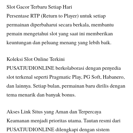
Slot Gacor Terbaru Setiap Hari
Persentase RTP (Return to Player) untuk setiap
permainan diperbaharui secara berkala, membantu
pemain mengetahui slot yang saat ini memberikan
keuntungan dan peluang menang yang lebih baik.
Koleksi Slot Online Terkini
PUSATJUDIONLINE berkolaborasi dengan penyedia
slot terkenal seperti Pragmatic Play, PG Soft, Habanero,
dan lainnya. Setiap bulan, permainan baru dirilis dengan
tema menarik dan banyak bonus.
Akses Link Situs yang Aman dan Terpercaya
Keamanan menjadi prioritas utama. Tautan resmi dari
PUSATJUDIONLINE dilengkapi dengan sistem