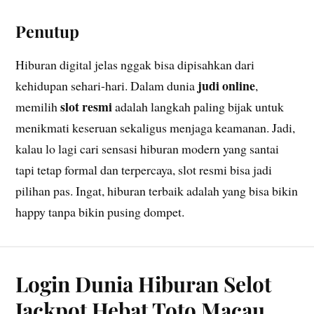
Penutup
Hiburan digital jelas nggak bisa dipisahkan dari
judi online
kehidupan sehari-hari. Dalam dunia
,
slot resmi
memilih
adalah langkah paling bijak untuk
menikmati keseruan sekaligus menjaga keamanan. Jadi,
kalau lo lagi cari sensasi hiburan modern yang santai
tapi tetap formal dan terpercaya, slot resmi bisa jadi
pilihan pas. Ingat, hiburan terbaik adalah yang bisa bikin
happy tanpa bikin pusing dompet.
Login Dunia Hiburan Selot
Jackpot Hebat Toto Macau