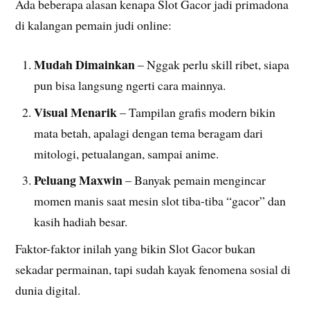
Ada beberapa alasan kenapa Slot Gacor jadi primadona
di kalangan pemain judi online:
Mudah Dimainkan
– Nggak perlu skill ribet, siapa
pun bisa langsung ngerti cara mainnya.
Visual Menarik
– Tampilan grafis modern bikin
mata betah, apalagi dengan tema beragam dari
mitologi, petualangan, sampai anime.
Peluang Maxwin
– Banyak pemain mengincar
momen manis saat mesin slot tiba-tiba “gacor” dan
kasih hadiah besar.
Faktor-faktor inilah yang bikin Slot Gacor bukan
sekadar permainan, tapi sudah kayak fenomena sosial di
dunia digital.