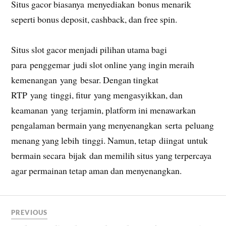
Situs gacor biasanya menyediakan bonus menarik
seperti bonus deposit, cashback, dan free spin.
Situs slot gacor menjadi pilihan utama bagi
para penggemar judi slot online yang ingin meraih
kemenangan yang besar. Dengan tingkat
RTP yang tinggi, fitur yang mengasyikkan, dan
keamanan yang terjamin, platform ini menawarkan
pengalaman bermain yang menyenangkan serta peluang
menang yang lebih tinggi. Namun, tetap diingat untuk
bermain secara bijak dan memilih situs yang terpercaya
agar permainan tetap aman dan menyenangkan.
PREVIOUS