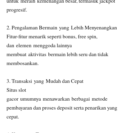
untuk meraih kemenangan besar, termasuk jackpot
progresif.
2. Pengalaman Bermain yang Lebih Menyenangkan
Fitur-fitur menarik seperti bonus, free spin,
dan elemen menggoda lainnya
membuat aktivitas bermain lebih seru dan tidak
membosankan.
3. Transaksi yang Mudah dan Cepat
Situs slot
gacor umumnya menawarkan berbagai metode
pembayaran dan proses deposit serta penarikan yang
cepat.