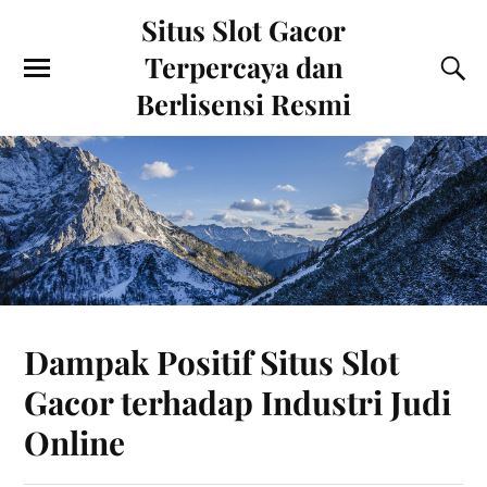
Situs Slot Gacor
Terpercaya dan
Berlisensi Resmi
Dampak Positif Situs Slot
Gacor terhadap Industri Judi
Online