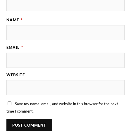
NAME
*
EMAIL
*
WEBSITE
Save my name, email, and website in this browser for the next
time I comment.