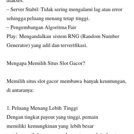
diakses.
– Server Stabil: Tidak sering mengalami lag atau error
sehingga peluang menang tetap tinggi.
– Pengembangan Algoritma Fair
Play: Mengandalkan sistem RNG (Random Number
Generator) yang adil dan terverifikasi.
Mengapa Memilih Situs Slot Gacor?
Memilih situs slot gacor membawa banyak keuntungan,
di antaranya:
1. Peluang Menang Lebih Tinggi
Dengan tingkat payout yang tinggi, pemain
memiliki kemungkinan yang lebih besar