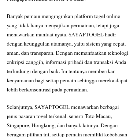
Banyak pemain menginginkan platform togel online
yang tidak hanya menyajikan permainan, tetapi juga
menawarkan manfaat nyata. SAYAPTOGEL hadir
dengan keunggulan utamanya, yaitu sistem yang cepat,
aman, dan transparan. Dengan memanfaatkan teknologi
enkripsi canggih, informasi pribadi dan transaksi Anda
terlindungi dengan baik. Ini tentunya memberikan
kenyamanan bagi setiap pemain sehingga mereka dapat
lebih berkonsentrasi pada permainan.
Selanjutnya, SAYAPTOGEL menawarkan berbagai
jenis pasaran togel terkenal, seperti Toto Macau,
Singapore, Hongkong, dan banyak lainnya. Dengan
beragam pilihan ini, setiap pemain memiliki kebebasan