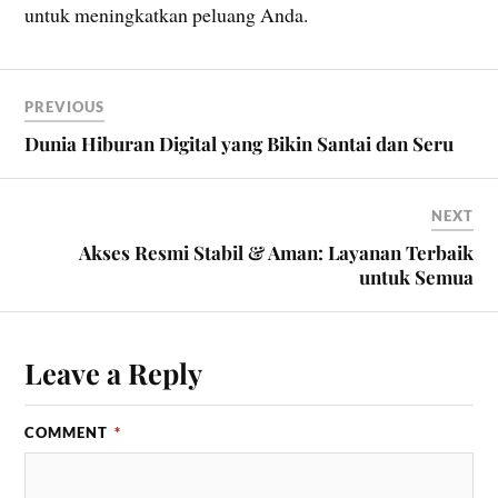
untuk meningkatkan peluang Anda.
PREVIOUS
Dunia Hiburan Digital yang Bikin Santai dan Seru
NEXT
Akses Resmi Stabil & Aman: Layanan Terbaik
untuk Semua
Leave a Reply
COMMENT
*