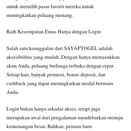
untuk memilih pasar favorit mereka untuk
meningkatkan peluang menang.
Raih Kesempatan Emas Hanya dengan Login
Salah satu keunggulan dari SAYAPTOGEL adalah
aksesibilitas yang mudah. Dengan hanya memasukkan
akun Anda, peluang berharga terbuka dengan cepat.
Setiap hari, banyak promosi, bonus deposit, dan
cashback yang dapat meningkatkan modal bermain
Anda.
Login bukan hanya sekadar akses, tetapi juga
merupakan awal dari pengalaman mendebarkan menuju
kemenangan besar. Bahkan, pemain baru