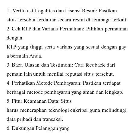
1. Verifikasi Legalitas dan Lisensi Resmi: Pastikan
situs tersebut terdaftar secara resmi di lembaga terkait.
2. Cek RTP dan Varians Permainan: Pilihlah permainan
dengan
RTP yang tinggi serta varians yang sesuai dengan gay
a bermain Anda.
3. Baca Ulasan dan Testimoni: Cari feedback dari
pemain lain untuk menilai reputasi situs tersebut.
4. Perhatikan Metode Pembayaran: Pastikan terdapat
berbagai metode pembayaran yang aman dan lengkap.
5. Fitur Keamanan Data: Situs
harus menerapkan teknologi enkripsi guna melindungi
data pribadi dan transaksi.
6. Dukungan Pelanggan yang