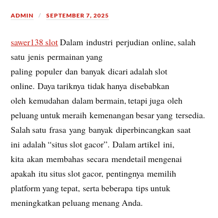
ADMIN
SEPTEMBER 7, 2025
sawer138 slot
Dalam industri perjudian online, salah
satu jenis permainan yang
paling populer dan banyak dicari adalah slot
online. Daya tariknya tidak hanya disebabkan
oleh kemudahan dalam bermain, tetapi juga oleh
peluang untuk meraih kemenangan besar yang tersedia.
Salah satu frasa yang banyak diperbincangkan saat
ini adalah “situs slot gacor”. Dalam artikel ini,
kita akan membahas secara mendetail mengenai
apakah itu situs slot gacor, pentingnya memilih
platform yang tepat, serta beberapa tips untuk
meningkatkan peluang menang Anda.