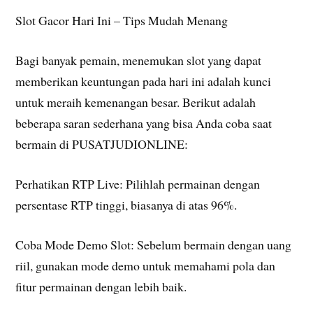
Slot Gacor Hari Ini – Tips Mudah Menang
Bagi banyak pemain, menemukan slot yang dapat
memberikan keuntungan pada hari ini adalah kunci
untuk meraih kemenangan besar. Berikut adalah
beberapa saran sederhana yang bisa Anda coba saat
bermain di PUSATJUDIONLINE:
Perhatikan RTP Live: Pilihlah permainan dengan
persentase RTP tinggi, biasanya di atas 96%.
Coba Mode Demo Slot: Sebelum bermain dengan uang
riil, gunakan mode demo untuk memahami pola dan
fitur permainan dengan lebih baik.