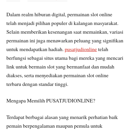
Dalam realm hiburan digital, permainan slot online
telah menjadi pilihan populer di kalangan masyarakat.
Selain memberikan kesenangan saat memainkan, variasi
permainan ini juga menawarkan peluang yang signifikan
untuk mendapatkan hadiah.
pusatjudionline
telah
berfungsi sebagai situs utama bagi mereka yang mencari
link untuk bermain slot yang bermanfaat dan mudah
diakses, serta menyediakan permainan slot online
terbaru dengan standar tinggi.
Mengapa Memilih PUSATJUDIONLINE?
Terdapat berbagai alasan yang menarik perhatian baik
pemain berpengalaman maupun pemula untuk