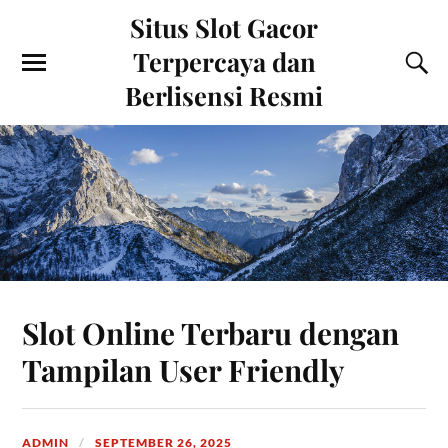
Situs Slot Gacor
Terpercaya dan
Berlisensi Resmi
Slot Online Terbaru dengan
Tampilan User Friendly
ADMIN
SEPTEMBER 26, 2025