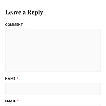
Leave a Reply
COMMENT
*
NAME
*
EMAIL
*