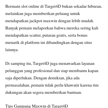
Bermain slot online di Target4D bukan sekadar hiburan,
melainkan juga memberikan peluang untuk
mendapatkan jackpot maxwin dengan lebih mudah.
Banyak pemain melaporkan bahwa mereka sering kali
mendapatkan scatter, putaran gratis, serta bonus
menarik di platform ini dibandingkan dengan situs
lainnya.
Di samping itu, Target4D juga menawarkan layanan
pelanggan yang profesional dan siap membantu kapan
saja diperlukan. Dengan demikian, jika ada
permasalahan, pemain tidak perlu khawatir karena tim
dukungan akan segera memberikan bantuan.
Tips Gampang Maxwin di Target4D