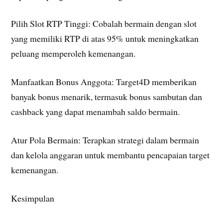
Pilih Slot RTP Tinggi: Cobalah bermain dengan slot
yang memiliki RTP di atas 95% untuk meningkatkan
peluang memperoleh kemenangan.
Manfaatkan Bonus Anggota: Target4D memberikan
banyak bonus menarik, termasuk bonus sambutan dan
cashback yang dapat menambah saldo bermain.
Atur Pola Bermain: Terapkan strategi dalam bermain
dan kelola anggaran untuk membantu pencapaian target
kemenangan.
Kesimpulan