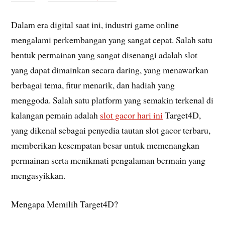
Dalam era digital saat ini, industri game online
mengalami perkembangan yang sangat cepat. Salah satu
bentuk permainan yang sangat disenangi adalah slot
yang dapat dimainkan secara daring, yang menawarkan
berbagai tema, fitur menarik, dan hadiah yang
menggoda. Salah satu platform yang semakin terkenal di
kalangan pemain adalah
slot gacor hari ini
Target4D,
yang dikenal sebagai penyedia tautan slot gacor terbaru,
memberikan kesempatan besar untuk memenangkan
permainan serta menikmati pengalaman bermain yang
mengasyikkan.
Mengapa Memilih Target4D?