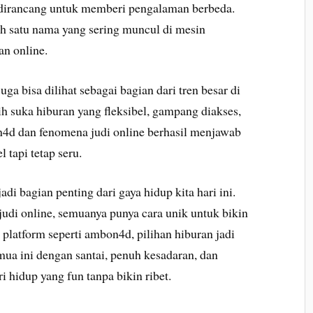
 dirancang untuk memberi pengalaman berbeda.
h satu nama yang sering muncul di mesin
an online.
uga bisa dilihat sebagai bagian dari tren besar di
ih suka hiburan yang fleksibel, gampang diakses,
n4d dan fenomena judi online berhasil menjawab
 tapi tetap seru.
di bagian penting dari gaya hidup kita hari ini.
judi online, semuanya punya cara unik untuk bikin
platform seperti ambon4d, pilihan hiburan jadi
mua ini dengan santai, penuh kesadaran, dan
ri hidup yang fun tanpa bikin ribet.