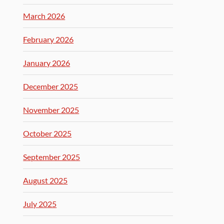
March 2026
February 2026
January 2026
December 2025
November 2025
October 2025
September 2025
August 2025
July 2025