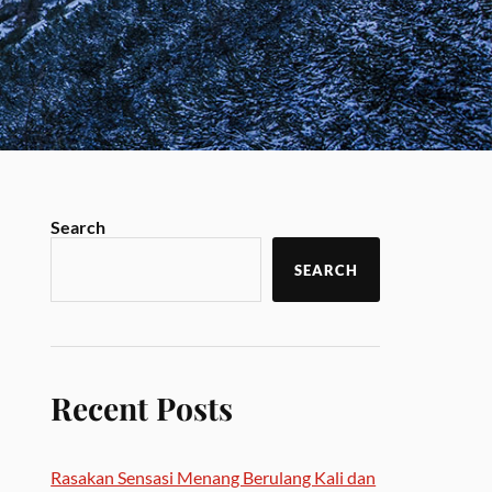
Search
SEARCH
Recent Posts
Rasakan Sensasi Menang Berulang Kali dan