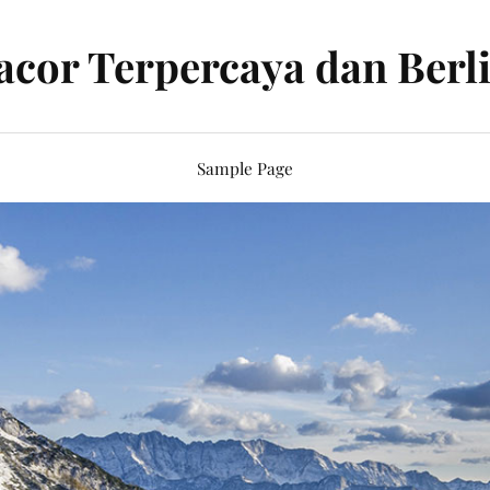
Gacor Terpercaya dan Berl
Sample Page