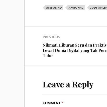
AMBON 4D
AMBON4D
JUDI ONLI
PREVIOUS
Nikmati Hiburan Seru dan Praktis
Lewat Dunia Digital yang Tak Per
Tidur
Leave a Reply
COMMENT
*