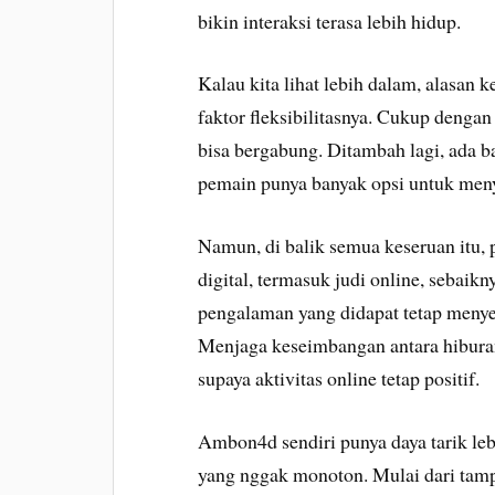
bikin interaksi terasa lebih hidup.
Kalau kita lihat lebih dalam, alasan 
faktor fleksibilitasnya. Cukup denga
bisa bergabung. Ditambah lagi, ada 
pemain punya banyak opsi untuk meny
Namun, di balik semua keseruan itu, p
digital, termasuk judi online, sebaikn
pengalaman yang didapat tetap menye
Menjaga keseimbangan antara hiburan
supaya aktivitas online tetap positif.
Ambon4d sendiri punya daya tarik le
yang nggak monoton. Mulai dari tampil