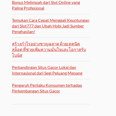
Bonus Melimpah dari Slot Online yang
Paling Profesional
Temukan Cara Cepat Menggali Keuntungan
dari Slot777 dan Ubah Hobi Jadi Sumber
Penghasilan!
สร้างกำไรอย่างชาญฉลาด ด้วยเทคนิค
สล็อต ที่ช่วยเพิ่มความมั่นใจและโอกาสรับ
โบนัส
Perbandingan Situs Gacor Lokal dan
Internasional dari Segi Peluang Menang
Pengaruh Perilaku Konsumen terhadap
Perkembangan Situs Gacor