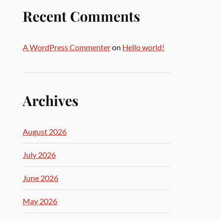
Recent Comments
A WordPress Commenter
on
Hello world!
Archives
August 2026
July 2026
June 2026
May 2026