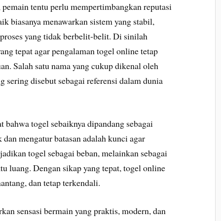
, pemain tentu perlu mempertimbangkan reputasi
baik biasanya menawarkan sistem yang stabil,
proses yang tidak berbelit-belit. Di sinilah
ng tepat agar pengalaman togel online tetap
n. Salah satu nama yang cukup dikenal oleh
ng sering disebut sebagai referensi dalam dunia
at bahwa togel sebaiknya dipandang sebagai
k dan mengatur batasan adalah kunci agar
jadikan togel sebagai beban, melainkan sebagai
ktu luang. Dengan sikap yang tepat, togel online
ntang, dan tetap terkendali.
kan sensasi bermain yang praktis, modern, dan