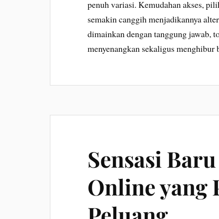
penuh variasi. Kemudahan akses, pil
semakin canggih menjadikannya altern
dimainkan dengan tanggung jawab, t
menyenangkan sekaligus menghibur b
Sensasi Baru
Online yang 
Peluang