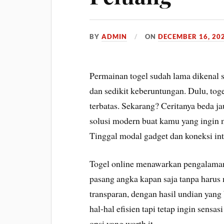
BY
ADMIN
ON
DECEMBER 16, 20
Permainan togel sudah lama dikenal s
dan sedikit keberuntungan. Dulu, toge
terbatas. Sekarang? Ceritanya beda jau
solusi modern buat kamu yang ingin ma
Tinggal modal gadget dan koneksi int
Togel online menawarkan pengalaman 
pasang angka kapan saja tanpa harus 
transparan, dengan hasil undian yang 
hal-hal efisien tapi tetap ingin sensas
opsi yang worth it.