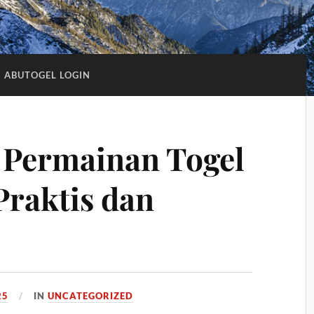
:
ABUTOGEL LOGIN
 Permainan Togel
Praktis dan
25
IN
UNCATEGORIZED