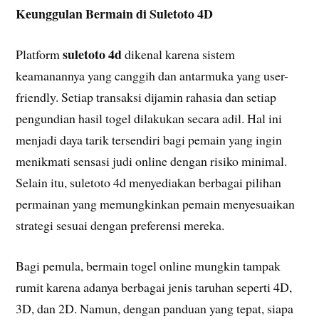
Keunggulan Bermain di Suletoto 4D
suletoto 4d
Platform
dikenal karena sistem
keamanannya yang canggih dan antarmuka yang user-
friendly. Setiap transaksi dijamin rahasia dan setiap
pengundian hasil togel dilakukan secara adil. Hal ini
menjadi daya tarik tersendiri bagi pemain yang ingin
menikmati sensasi judi online dengan risiko minimal.
Selain itu, suletoto 4d menyediakan berbagai pilihan
permainan yang memungkinkan pemain menyesuaikan
strategi sesuai dengan preferensi mereka.
Bagi pemula, bermain togel online mungkin tampak
rumit karena adanya berbagai jenis taruhan seperti 4D,
3D, dan 2D. Namun, dengan panduan yang tepat, siapa