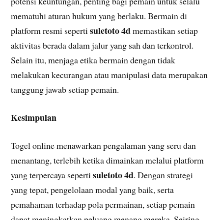
potensi keuntungan, penting bagi pemain untuk selalu
mematuhi aturan hukum yang berlaku. Bermain di
suletoto 4d
platform resmi seperti
memastikan setiap
aktivitas berada dalam jalur yang sah dan terkontrol.
Selain itu, menjaga etika bermain dengan tidak
melakukan kecurangan atau manipulasi data merupakan
tanggung jawab setiap pemain.
Kesimpulan
Togel online menawarkan pengalaman yang seru dan
menantang, terlebih ketika dimainkan melalui platform
suletoto 4d
yang terpercaya seperti
. Dengan strategi
yang tepat, pengelolaan modal yang baik, serta
pemahaman terhadap pola permainan, setiap pemain
dapat meningkatkan peluang menang mereka. Seiring