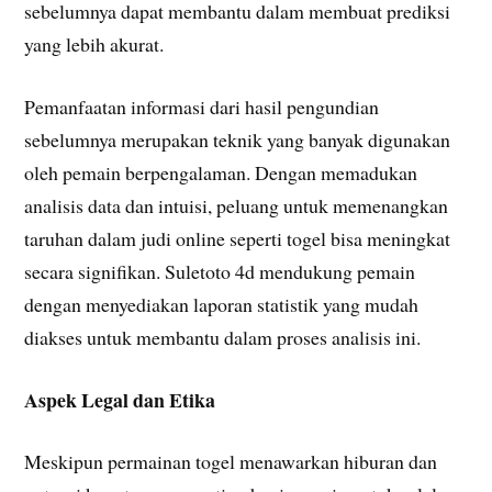
sebelumnya dapat membantu dalam membuat prediksi
yang lebih akurat.
Pemanfaatan informasi dari hasil pengundian
sebelumnya merupakan teknik yang banyak digunakan
oleh pemain berpengalaman. Dengan memadukan
analisis data dan intuisi, peluang untuk memenangkan
taruhan dalam judi online seperti togel bisa meningkat
secara signifikan. Suletoto 4d mendukung pemain
dengan menyediakan laporan statistik yang mudah
diakses untuk membantu dalam proses analisis ini.
Aspek Legal dan Etika
Meskipun permainan togel menawarkan hiburan dan