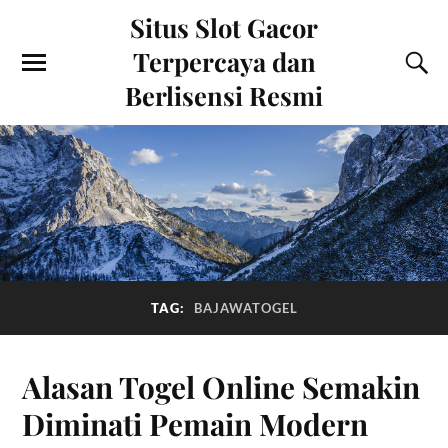
Situs Slot Gacor
Terpercaya dan
Berlisensi Resmi
TAG:
BAJAWATOGEL
Alasan Togel Online Semakin
Diminati Pemain Modern