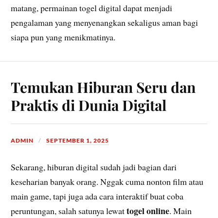
matang, permainan togel digital dapat menjadi
pengalaman yang menyenangkan sekaligus aman bagi
siapa pun yang menikmatinya.
Temukan Hiburan Seru dan
Praktis di Dunia Digital
ADMIN
SEPTEMBER 1, 2025
Sekarang, hiburan digital sudah jadi bagian dari
keseharian banyak orang. Nggak cuma nonton film atau
main game, tapi juga ada cara interaktif buat coba
togel online
peruntungan, salah satunya lewat
. Main