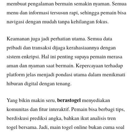
membuat pengalaman bermain semakin nyaman. Semua
menu dan informasi tersusun rapi, sehingga pemain bisa
navigasi dengan mudah tanpa kehilangan fokus.
Keamanan juga jadi perhatian utama. Semua data
pribadi dan transaksi dijaga kerahasiaannya dengan
sistem enkripsi. Hal ini penting supaya pemain merasa
aman dan nyaman saat bermain. Kepercayaan terhadap
platform jelas menjadi pondasi utama dalam menikmati
hiburan digital dengan tenang.
berastogel
Yang bikin makin seru,
menyediakan
komunitas dan fitur interaktif. Pemain bisa berbagi tips,
berdiskusi prediksi angka, bahkan ikut analisis tren
togel bersama. Jadi, main togel online bukan cuma soal