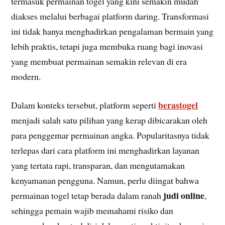
termasuk permainan togel yang kini semakin mudah
diakses melalui berbagai platform daring. Transformasi
ini tidak hanya menghadirkan pengalaman bermain yang
lebih praktis, tetapi juga membuka ruang bagi inovasi
yang membuat permainan semakin relevan di era
modern.
berastogel
Dalam konteks tersebut, platform seperti
menjadi salah satu pilihan yang kerap dibicarakan oleh
para penggemar permainan angka. Popularitasnya tidak
terlepas dari cara platform ini menghadirkan layanan
yang tertata rapi, transparan, dan mengutamakan
kenyamanan pengguna. Namun, perlu diingat bahwa
judi online
permainan togel tetap berada dalam ranah
,
sehingga pemain wajib memahami risiko dan