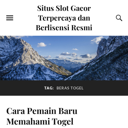
Situs Slot Gacor
Terpercaya dan
Berlisensi Resmi
TAG:
BERAS TOGEL
Cara Pemain Baru
Memahami Togel