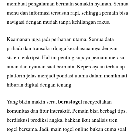
membuat pengalaman bermain semakin nyaman. Semua
menu dan informasi tersusun rapi, sehingga pemain bisa
navigasi dengan mudah tanpa kehilangan fokus.
Keamanan juga jadi perhatian utama. Semua data
pribadi dan transaksi dijaga kerahasiaannya dengan
sistem enkripsi. Hal ini penting supaya pemain merasa
aman dan nyaman saat bermain. Kepercayaan terhadap
platform jelas menjadi pondasi utama dalam menikmati
hiburan digital dengan tenang.
berastogel
Yang bikin makin seru,
menyediakan
komunitas dan fitur interaktif. Pemain bisa berbagi tips,
berdiskusi prediksi angka, bahkan ikut analisis tren
togel bersama. Jadi, main togel online bukan cuma soal