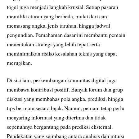
togel juga menjadi langkah krusial. Setiap pasaran
memiliki aturan yang berbeda, mulai dari cara
memasang angka, jenis taruhan, hingga jadwal
pengundian. Pemahaman dasar ini membantu pemain
menentukan strategi yang lebih tepat serta
meminimalkan risiko kesalahan teknis yang dapat
merugikan.
Di sisi lain, perkembangan komunitas digital juga
membawa kontribusi positif. Banyak forum dan grup
diskusi yang membahas pola angka, prediksi, hingga
tips bermain secara bijak. Namun, pemain tetap perlu
menyaring informasi yang diterima dan tidak
sepenuhnya bergantung pada prediksi eksternal.
Pendekatan yang seimbang antara analisis dan intuisi