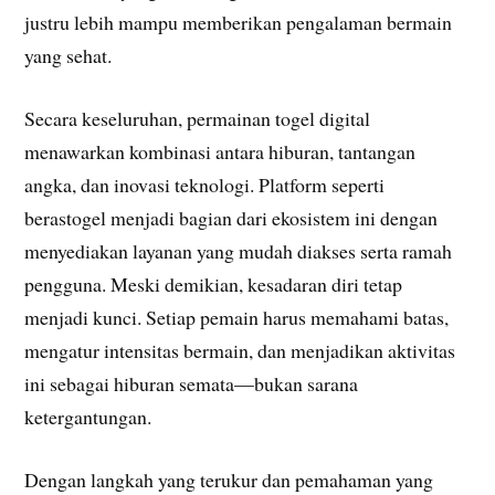
justru lebih mampu memberikan pengalaman bermain
yang sehat.
Secara keseluruhan, permainan togel digital
menawarkan kombinasi antara hiburan, tantangan
angka, dan inovasi teknologi. Platform seperti
berastogel menjadi bagian dari ekosistem ini dengan
menyediakan layanan yang mudah diakses serta ramah
pengguna. Meski demikian, kesadaran diri tetap
menjadi kunci. Setiap pemain harus memahami batas,
mengatur intensitas bermain, dan menjadikan aktivitas
ini sebagai hiburan semata—bukan sarana
ketergantungan.
Dengan langkah yang terukur dan pemahaman yang