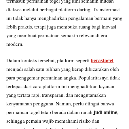
termasuk permainan togel yang kini semakin mudah
diakses melalui berbagai platform daring. Transformasi
ini tidak hanya menghadirkan pengalaman bermain yang
lebih praktis, tetapi juga membuka ruang bagi inovasi
yang membuat permainan semakin relevan di era
modern.
berastogel
Dalam konteks tersebut, platform seperti
menjadi salah satu pilihan yang kerap dibicarakan oleh
para penggemar permainan angka. Popularitasnya tidak
terlepas dari cara platform ini menghadirkan layanan
yang tertata rapi, transparan, dan mengutamakan
kenyamanan pengguna. Namun, perlu diingat bahwa
judi online
permainan togel tetap berada dalam ranah
,
sehingga pemain wajib memahami risiko dan