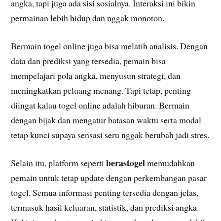
angka, tapi juga ada sisi sosialnya. Interaksi ini bikin
permainan lebih hidup dan nggak monoton.
Bermain togel online juga bisa melatih analisis. Dengan
data dan prediksi yang tersedia, pemain bisa
mempelajari pola angka, menyusun strategi, dan
meningkatkan peluang menang. Tapi tetap, penting
diingat kalau togel online adalah hiburan. Bermain
dengan bijak dan mengatur batasan waktu serta modal
tetap kunci supaya sensasi seru nggak berubah jadi stres.
berastogel
Selain itu, platform seperti
memudahkan
pemain untuk tetap update dengan perkembangan pasar
togel. Semua informasi penting tersedia dengan jelas,
termasuk hasil keluaran, statistik, dan prediksi angka.