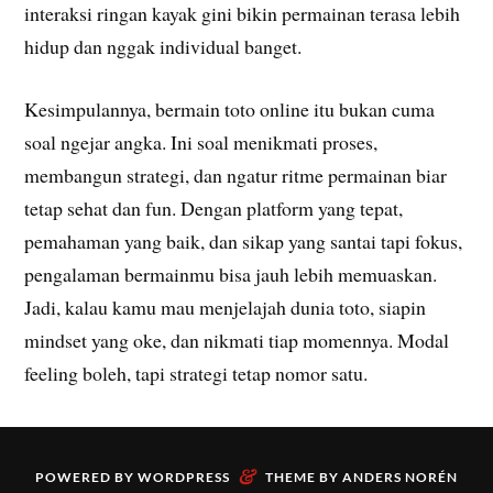
interaksi ringan kayak gini bikin permainan terasa lebih
hidup dan nggak individual banget.
Kesimpulannya, bermain toto online itu bukan cuma
soal ngejar angka. Ini soal menikmati proses,
membangun strategi, dan ngatur ritme permainan biar
tetap sehat dan fun. Dengan platform yang tepat,
pemahaman yang baik, dan sikap yang santai tapi fokus,
pengalaman bermainmu bisa jauh lebih memuaskan.
Jadi, kalau kamu mau menjelajah dunia toto, siapin
mindset yang oke, dan nikmati tiap momennya. Modal
feeling boleh, tapi strategi tetap nomor satu.
&
POWERED BY
WORDPRESS
THEME BY
ANDERS NORÉN