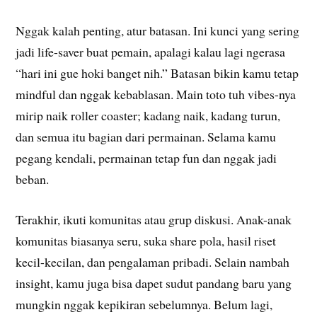
Nggak kalah penting, atur batasan. Ini kunci yang sering
jadi life-saver buat pemain, apalagi kalau lagi ngerasa
“hari ini gue hoki banget nih.” Batasan bikin kamu tetap
mindful dan nggak kebablasan. Main toto tuh vibes-nya
mirip naik roller coaster; kadang naik, kadang turun,
dan semua itu bagian dari permainan. Selama kamu
pegang kendali, permainan tetap fun dan nggak jadi
beban.
Terakhir, ikuti komunitas atau grup diskusi. Anak-anak
komunitas biasanya seru, suka share pola, hasil riset
kecil-kecilan, dan pengalaman pribadi. Selain nambah
insight, kamu juga bisa dapet sudut pandang baru yang
mungkin nggak kepikiran sebelumnya. Belum lagi,