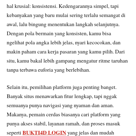
hal krusial: konsistensi. Kedengarannya simpel, tapi
kebanyakan yang baru mulai sering terlalu semangat di
awal, lalu bingung menentukan langkah selanjutnya.
Dengan pola bermain yang konsisten, kamu bisa
ngelihat pola angka lebih jelas, nyari kecocokan, dan
makin paham cara kerja pasaran yang kamu pilih. Dari
situ, kamu bakal lebih gampang mengatur ritme taruhan
tanpa terbawa euforia yang berlebihan.
Selain itu, pemilihan platform juga penting banget.
Banyak situs menawarkan fitur lengkap, tapi nggak
semuanya punya navigasi yang nyaman dan aman.
Makanya, pemain cerdas biasanya cari platform yang
punya akses stabil, layanan ramah, dan proses masuk
BUKTI4D LOGIN
seperti
yang jelas dan mudah