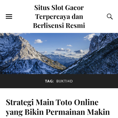
Situs Slot Gacor
Terpercaya dan
Berlisensi Resmi
TAG:
BUKTI4D
Strategi Main Toto Online
yang Bikin Permainan Makin