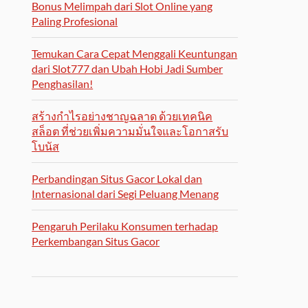
Bonus Melimpah dari Slot Online yang
Paling Profesional
Temukan Cara Cepat Menggali Keuntungan
dari Slot777 dan Ubah Hobi Jadi Sumber
Penghasilan!
สร้างกำไรอย่างชาญฉลาด ด้วยเทคนิค
สล็อต ที่ช่วยเพิ่มความมั่นใจและโอกาสรับ
โบนัส
Perbandingan Situs Gacor Lokal dan
Internasional dari Segi Peluang Menang
Pengaruh Perilaku Konsumen terhadap
Perkembangan Situs Gacor