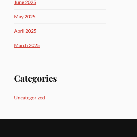
June 2025
May 2025
April 2025
March 2025
Categories
Uncategorized