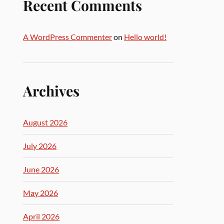
Recent Comments
A WordPress Commenter
on
Hello world!
Archives
August 2026
July 2026
June 2026
May 2026
April 2026