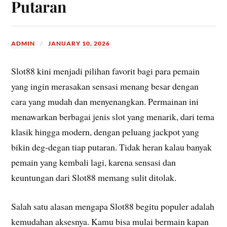
Putaran
ADMIN
JANUARY 10, 2026
Slot88 kini menjadi pilihan favorit bagi para pemain
yang ingin merasakan sensasi menang besar dengan
cara yang mudah dan menyenangkan. Permainan ini
menawarkan berbagai jenis slot yang menarik, dari tema
klasik hingga modern, dengan peluang jackpot yang
bikin deg-degan tiap putaran. Tidak heran kalau banyak
pemain yang kembali lagi, karena sensasi dan
keuntungan dari Slot88 memang sulit ditolak.
Salah satu alasan mengapa Slot88 begitu populer adalah
kemudahan aksesnya. Kamu bisa mulai bermain kapan