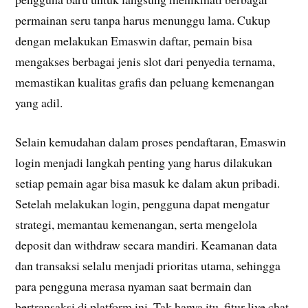
permainan seru tanpa harus menunggu lama. Cukup
dengan melakukan Emaswin daftar, pemain bisa
mengakses berbagai jenis slot dari penyedia ternama,
memastikan kualitas grafis dan peluang kemenangan
yang adil.
Selain kemudahan dalam proses pendaftaran, Emaswin
login menjadi langkah penting yang harus dilakukan
setiap pemain agar bisa masuk ke dalam akun pribadi.
Setelah melakukan login, pengguna dapat mengatur
strategi, memantau kemenangan, serta mengelola
deposit dan withdraw secara mandiri. Keamanan data
dan transaksi selalu menjadi prioritas utama, sehingga
para pengguna merasa nyaman saat bermain dan
bertransaksi di platform ini. Tak hanya itu, fitur live chat