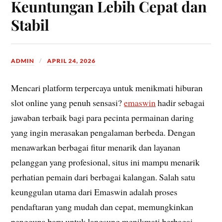
Keuntungan Lebih Cepat dan
Stabil
ADMIN
APRIL 24, 2026
Mencari platform terpercaya untuk menikmati hiburan
slot online yang penuh sensasi?
emaswin
hadir sebagai
jawaban terbaik bagi para pecinta permainan daring
yang ingin merasakan pengalaman berbeda. Dengan
menawarkan berbagai fitur menarik dan layanan
pelanggan yang profesional, situs ini mampu menarik
perhatian pemain dari berbagai kalangan. Salah satu
keunggulan utama dari Emaswin adalah proses
pendaftaran yang mudah dan cepat, memungkinkan
pengguna baru untuk langsung menikmati berbagai