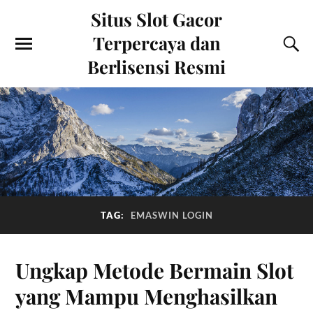
Situs Slot Gacor
Terpercaya dan
Berlisensi Resmi
TAG:
EMASWIN LOGIN
Ungkap Metode Bermain Slot
yang Mampu Menghasilkan