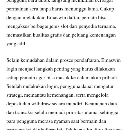
permainan seru tanpa harus menunggu lama. Cukup
dengan melakukan Emaswin daftar, pemain bisa
mengakses berbagai jenis slot dari penyedia ternama,
memastikan kualitas grafis dan peluang kemenangan
yang adil.
Selain kemudahan dalam proses pendaftaran, Emaswin
login menjadi langkah penting yang harus dilakukan
setiap pemain agar bisa masuk ke dalam akun pribadi.
Setelah melakukan login, pengguna dapat mengatur
strategi, memantau kemenangan, serta mengelola
deposit dan withdraw secara mandiri. Keamanan data
dan transaksi selalu menjadi prioritas utama, sehingga
para pengguna merasa nyaman saat bermain dan
bertransaksi di platform ini. Tak hanya itu, fitur live chat