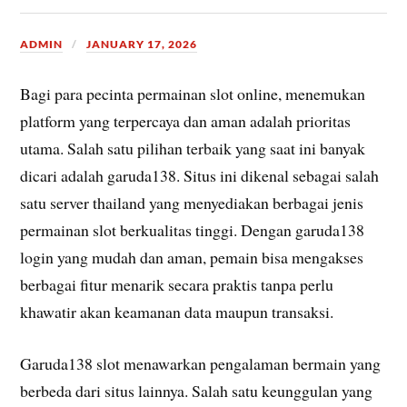
ADMIN
JANUARY 17, 2026
Bagi para pecinta permainan slot online, menemukan
platform yang terpercaya dan aman adalah prioritas
utama. Salah satu pilihan terbaik yang saat ini banyak
dicari adalah garuda138. Situs ini dikenal sebagai salah
satu server thailand yang menyediakan berbagai jenis
permainan slot berkualitas tinggi. Dengan garuda138
login yang mudah dan aman, pemain bisa mengakses
berbagai fitur menarik secara praktis tanpa perlu
khawatir akan keamanan data maupun transaksi.
Garuda138 slot menawarkan pengalaman bermain yang
berbeda dari situs lainnya. Salah satu keunggulan yang