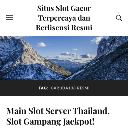
Situs Slot Gacor
Terpercaya dan
Berlisensi Resmi
TAG:
GARUDA138 RESMI
Main Slot Server Thailand,
Slot Gampang Jackpot!