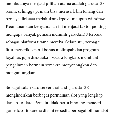
membuatnya menjadi pilihan utama adalah garuda138
resmi, sehingga pemain bisa merasa lebih tenang dan
percaya diri saat melakukan deposit maupun withdraw.
Keamanan dan kenyamanan ini menjadi faktor penting
mengapa banyak pemain memilih garuda138 terbaik
sebagai platform utama mereka. Selain itu, berbagai
fitur menarik seperti bonus melimpah dan program
loyalitas juga disediakan secara lengkap, membuat
pengalaman bermain semakin menyenangkan dan
menguntungkan.
Sebagai salah satu server thailand, garuda138
menghadirkan berbagai permainan slot yang lengkap
dan up-to-date. Pemain tidak perlu bingung mencari
game favorit karena di sini tersedia berbagai pilihan slot