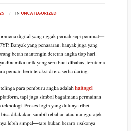
25
IN
UNCATEGORIZED
enomena digital yang nggak pernah sepi peminat—
i FYP. Banyak yang penasaran, banyak juga yang
orang betah mantengin deretan angka tiap hari.
unya dinamika unik yang seru buat dibahas, terutama
a pemain berinteraksi di era serba daring.
haitogel
di telinga para pemburu angka adalah
 platform, tapi juga simbol bagaimana permainan
 teknologi. Proses login yang dulunya ribet
 bisa dilakukan sambil rebahan atau nunggu ojek
nya lebih simpel—tapi bukan berarti risikonya