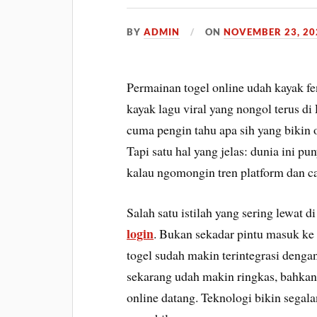
BY
ADMIN
ON
NOVEMBER 23, 20
Permainan togel online udah kayak f
kayak lagu viral yang nongol terus d
cuma pengin tahu apa sih yang bikin 
Tapi satu hal yang jelas: dunia ini p
kalau ngomongin tren platform dan car
Salah satu istilah yang sering lewat 
login
. Bukan sekadar pintu masuk ke
togel sudah makin terintegrasi dengan
sekarang udah makin ringkas, bahkan
online datang. Teknologi bikin segala