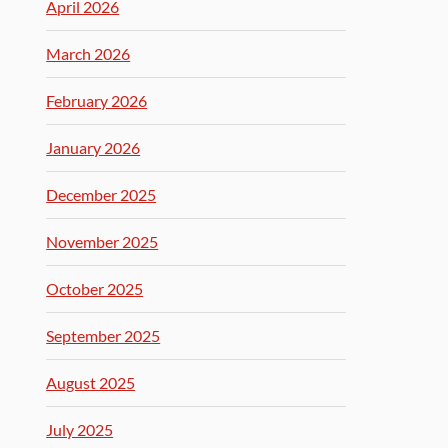
April 2026
March 2026
February 2026
January 2026
December 2025
November 2025
October 2025
September 2025
August 2025
July 2025