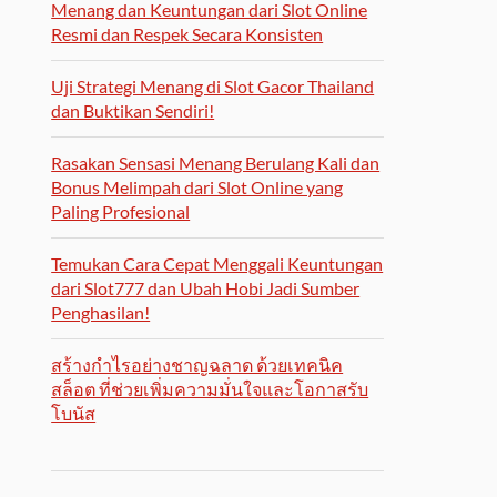
Menang dan Keuntungan dari Slot Online
Resmi dan Respek Secara Konsisten
Uji Strategi Menang di Slot Gacor Thailand
dan Buktikan Sendiri!
Rasakan Sensasi Menang Berulang Kali dan
Bonus Melimpah dari Slot Online yang
Paling Profesional
Temukan Cara Cepat Menggali Keuntungan
dari Slot777 dan Ubah Hobi Jadi Sumber
Penghasilan!
สร้างกำไรอย่างชาญฉลาด ด้วยเทคนิค
สล็อต ที่ช่วยเพิ่มความมั่นใจและโอกาสรับ
โบนัส