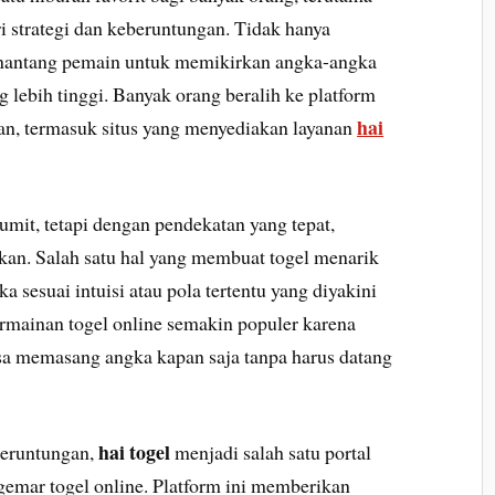
i strategi dan keberuntungan. Tidak hanya
enantang pemain untuk memikirkan angka-angka
 lebih tinggi. Banyak orang beralih ke platform
hai
n, termasuk situs yang menyediakan layanan
umit, tetapi dengan pendekatan yang tepat,
kan. Salah satu hal yang membuat togel menarik
sesuai intuisi atau pola tertentu yang diyakini
rmainan togel online semakin populer karena
 memasang angka kapan saja tanpa harus datang
hai togel
beruntungan,
menjadi salah satu portal
gemar togel online. Platform ini memberikan