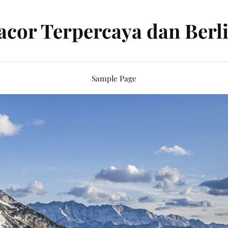
Gacor Terpercaya dan Berl
Sample Page