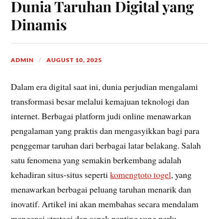
Dunia Taruhan Digital yang
Dinamis
ADMIN
AUGUST 10, 2025
Dalam era digital saat ini, dunia perjudian mengalami
transformasi besar melalui kemajuan teknologi dan
internet. Berbagai platform judi online menawarkan
pengalaman yang praktis dan mengasyikkan bagi para
penggemar taruhan dari berbagai latar belakang. Salah
satu fenomena yang semakin berkembang adalah
kehadiran situs-situs seperti
komengtoto togel
, yang
menawarkan berbagai peluang taruhan menarik dan
inovatif. Artikel ini akan membahas secara mendalam
mengenai strategi dan aspek penting yang perlu