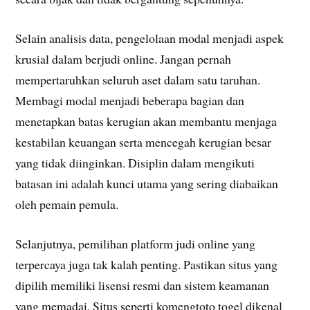
Selain analisis data, pengelolaan modal menjadi aspek
krusial dalam berjudi online. Jangan pernah
mempertaruhkan seluruh aset dalam satu taruhan.
Membagi modal menjadi beberapa bagian dan
menetapkan batas kerugian akan membantu menjaga
kestabilan keuangan serta mencegah kerugian besar
yang tidak diinginkan. Disiplin dalam mengikuti
batasan ini adalah kunci utama yang sering diabaikan
oleh pemain pemula.
Selanjutnya, pemilihan platform judi online yang
terpercaya juga tak kalah penting. Pastikan situs yang
dipilih memiliki lisensi resmi dan sistem keamanan
yang memadai. Situs seperti komengtoto togel dikenal