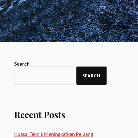
Search
SEARCH
Recent Posts
Kuasai Teknik Meningkatkan Peluang