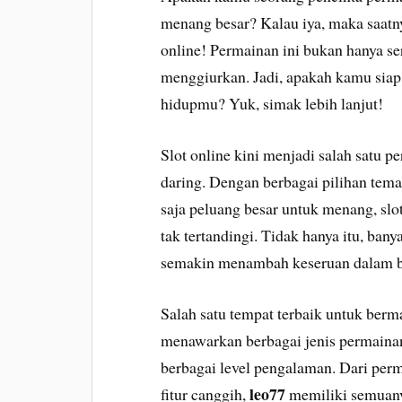
menang besar? Kalau iya, maka saat
online! Permainan ini bukan hanya se
menggiurkan. Jadi, apakah kamu sia
hidupmu? Yuk, simak lebih lanjut!
Slot online kini menjadi salah satu 
daring. Dengan berbagai pilihan tema
saja peluang besar untuk menang, s
tak tertandingi. Tidak hanya itu, ba
semakin menambah keseruan dalam 
Salah satu tempat terbaik untuk berma
menawarkan berbagai jenis permaina
berbagai level pengalaman. Dari per
leo77
fitur canggih,
memiliki semuany