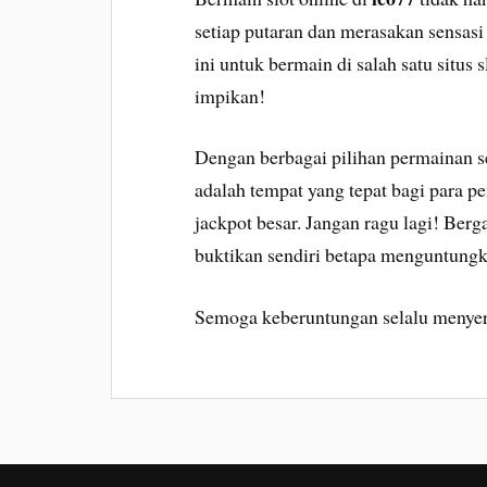
setiap putaran dan merasakan sensas
ini untuk bermain di salah satu situs
impikan!
Dengan berbagai pilihan permainan 
adalah tempat yang tepat bagi para p
jackpot besar. Jangan ragu lagi! Ber
buktikan sendiri betapa menguntungk
Semoga keberuntungan selalu menyert