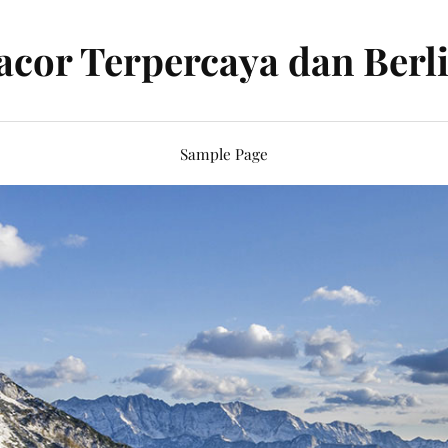
Gacor Terpercaya dan Berl
Sample Page