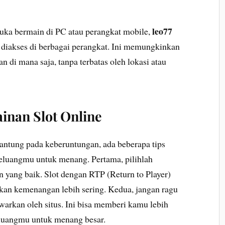
leo77
suka bermain di PC atau perangkat mobile,
 diakses di berbagai perangkat. Ini memungkinkan
 di mana saja, tanpa terbatas oleh lokasi atau
inan Slot Online
antung pada keberuntungan, ada beberapa tips
luangmu untuk menang. Pertama, pilihlah
 yang baik. Slot dengan RTP (Return to Player)
kan kemenangan lebih sering. Kedua, jangan ragu
arkan oleh situs. Ini bisa memberi kamu lebih
luangmu untuk menang besar.