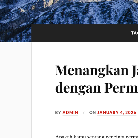
TA
Menangkan J
dengan Perma
BY
ADMIN
ON
JANUARY 4, 2026
Apakah kamu seorang pencinta perma