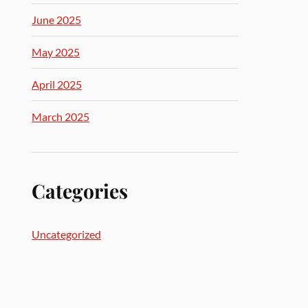
June 2025
May 2025
April 2025
March 2025
Categories
Uncategorized