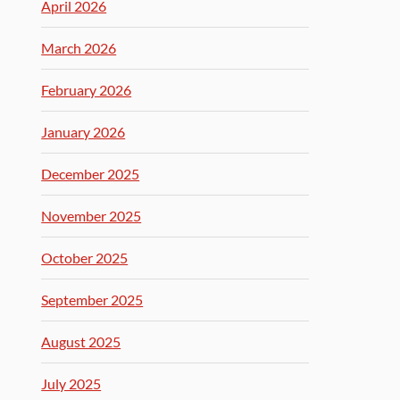
April 2026
March 2026
February 2026
January 2026
December 2025
November 2025
October 2025
September 2025
August 2025
July 2025