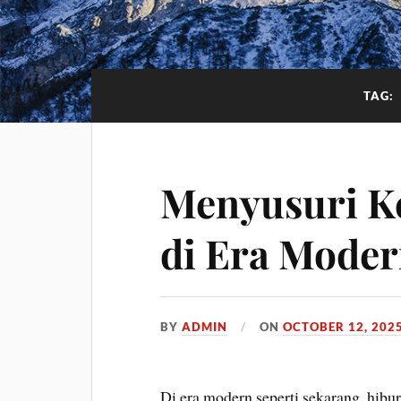
TAG:
Menyusuri K
di Era Mode
BY
ADMIN
ON
OCTOBER 12, 202
Di era modern seperti sekarang, hibura