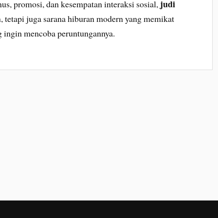
judi
, promosi, dan kesempatan interaksi sosial,
, tetapi juga sarana hiburan modern yang memikat
g ingin mencoba peruntungannya.