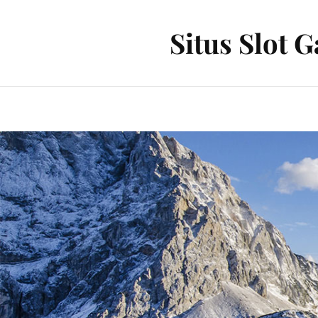
Situs Slot 