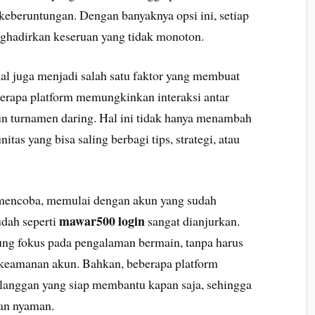
keberuntungan. Dengan banyaknya opsi ini, setiap
nghadirkan keseruan yang tidak monoton.
al juga menjadi salah satu faktor yang membuat
erapa platform memungkinkan interaksi antar
un turnamen daring. Hal ini tidak hanya menambah
as yang bisa saling berbagi tips, strategi, atau
 mencoba, memulai dengan akun yang sudah
mawar500 login
udah seperti
sangat dianjurkan.
ung fokus pada pengalaman bermain, tanpa harus
 keamanan akun. Bahkan, beberapa platform
langgan yang siap membantu kapan saja, sehingga
dan nyaman.