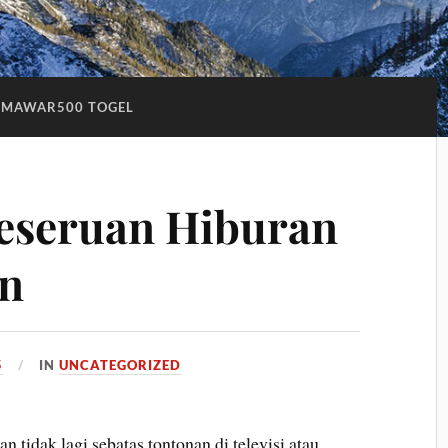
MAWAR500 TOGEL
eseruan Hiburan
rn
5
IN
UNCATEGORIZED
n tidak lagi sebatas tontonan di televisi atau