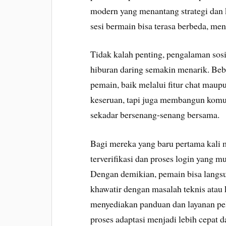
modern yang menantang strategi dan 
sesi bermain bisa terasa berbeda, me
Tidak kalah penting, pengalaman sosi
hiburan daring semakin menarik. Beb
pemain, baik melalui fitur chat maup
keseruan, tapi juga membangun komunit
sekadar bersenang-senang bersama.
Bagi mereka yang baru pertama kali
terverifikasi dan proses login yang m
Dengan demikian, pemain bisa langs
khawatir dengan masalah teknis atau
menyediakan panduan dan layanan pe
proses adaptasi menjadi lebih cepat 