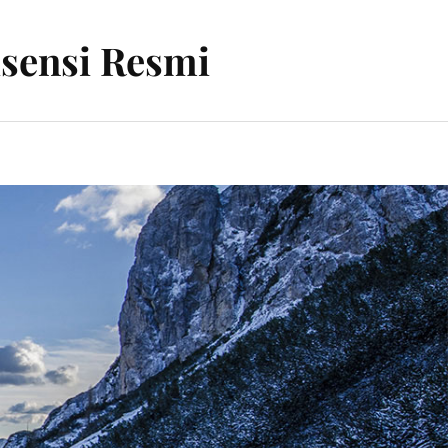
isensi Resmi