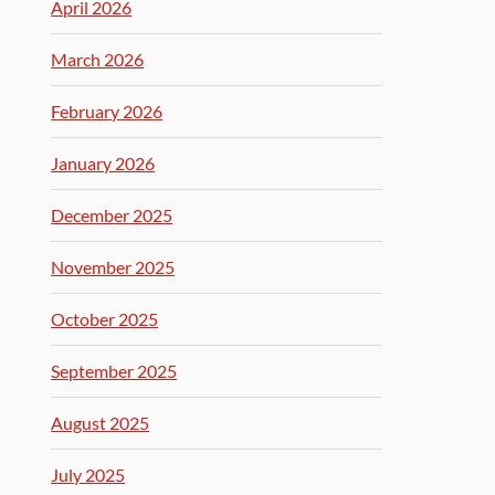
April 2026
March 2026
February 2026
January 2026
December 2025
November 2025
October 2025
September 2025
August 2025
July 2025