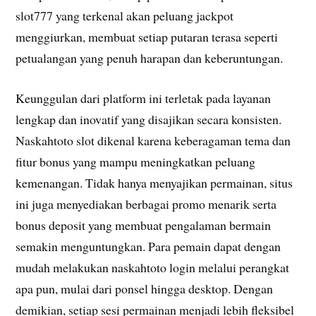
slot777 yang terkenal akan peluang jackpot
menggiurkan, membuat setiap putaran terasa seperti
petualangan yang penuh harapan dan keberuntungan.
Keunggulan dari platform ini terletak pada layanan
lengkap dan inovatif yang disajikan secara konsisten.
Naskahtoto slot dikenal karena keberagaman tema dan
fitur bonus yang mampu meningkatkan peluang
kemenangan. Tidak hanya menyajikan permainan, situs
ini juga menyediakan berbagai promo menarik serta
bonus deposit yang membuat pengalaman bermain
semakin menguntungkan. Para pemain dapat dengan
mudah melakukan naskahtoto login melalui perangkat
apa pun, mulai dari ponsel hingga desktop. Dengan
demikian, setiap sesi permainan menjadi lebih fleksibel