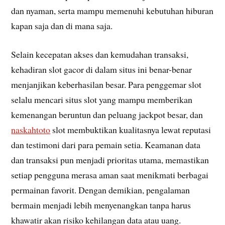
dan nyaman, serta mampu memenuhi kebutuhan hiburan
kapan saja dan di mana saja.
Selain kecepatan akses dan kemudahan transaksi,
kehadiran slot gacor di dalam situs ini benar-benar
menjanjikan keberhasilan besar. Para penggemar slot
selalu mencari situs slot yang mampu memberikan
kemenangan beruntun dan peluang jackpot besar, dan
naskahtoto
slot membuktikan kualitasnya lewat reputasi
dan testimoni dari para pemain setia. Keamanan data
dan transaksi pun menjadi prioritas utama, memastikan
setiap pengguna merasa aman saat menikmati berbagai
permainan favorit. Dengan demikian, pengalaman
bermain menjadi lebih menyenangkan tanpa harus
khawatir akan risiko kehilangan data atau uang.