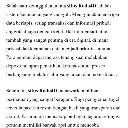
situs Roda4D
Salah satu keunggulan utama
adalah
sistem keamanan yang canggih. Menggunakan enkripsi
data berlapis, setiap transaksi dan informasi pribadi
anggota dijaga dengan ketat. Hal ini menjadi nilai
tambah yang sangat penting di era digital, di mana
privasi dan keamanan data menjadi prioritas utama.
Para pemain dapat merasa tenang saat melakukan
deposit maupun penarikan, karena semua proses
berlangsung melalui jalur yang aman dan terverifikasi.
situs Roda4D
Selain itu,
menawarkan pilihan
permainan yang sangat beragam. Bagi penggemar togel,
tersedia pasaran resmi dengan hasil yang transparan dan
akurat. Pasaran ini mencakup berbagai negara, sehingga
pemain memiliki banyak opsi untuk mencoba