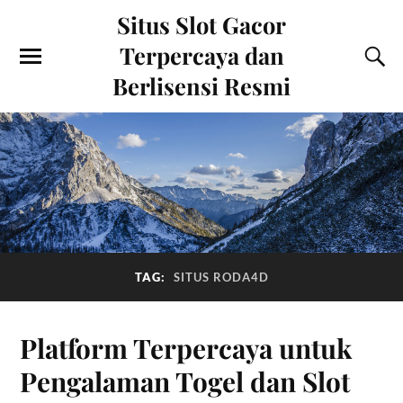
Situs Slot Gacor
Terpercaya dan
Berlisensi Resmi
TAG:
SITUS RODA4D
Platform Terpercaya untuk
Pengalaman Togel dan Slot