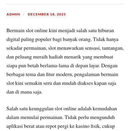
ADMIN
DECEMBER 18, 2025
Bermain slot online kini menjadi salah satu hiburan
digital paling populer bagi banyak orang. Tidak hanya
sekadar permainan, slot menawarkan sensasi, tantangan,
dan peluang meraih hadiah menarik yang membuat
siapa pun betah berlama-lama di depan layar. Dengan
berbagai tema dan fitur modern, pengalaman bermain
slot kini semakin seru dan mudah diakses kapan saja
dan di mana saja.
Salah satu keunggulan slot online adalah kemudahan
dalam memulai permainan. Tidak perlu mengunduh
aplikasi berat atau repot pergi ke kasino fisik, cukup