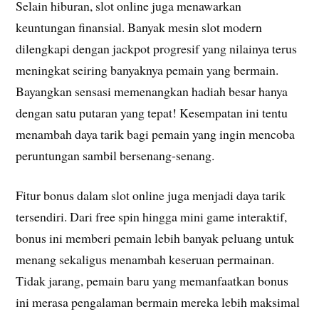
Selain hiburan, slot online juga menawarkan
keuntungan finansial. Banyak mesin slot modern
dilengkapi dengan jackpot progresif yang nilainya terus
meningkat seiring banyaknya pemain yang bermain.
Bayangkan sensasi memenangkan hadiah besar hanya
dengan satu putaran yang tepat! Kesempatan ini tentu
menambah daya tarik bagi pemain yang ingin mencoba
peruntungan sambil bersenang-senang.
Fitur bonus dalam slot online juga menjadi daya tarik
tersendiri. Dari free spin hingga mini game interaktif,
bonus ini memberi pemain lebih banyak peluang untuk
menang sekaligus menambah keseruan permainan.
Tidak jarang, pemain baru yang memanfaatkan bonus
ini merasa pengalaman bermain mereka lebih maksimal