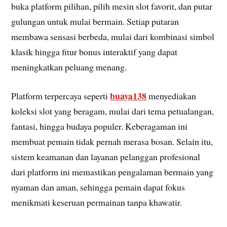
buka platform pilihan, pilih mesin slot favorit, dan putar
gulungan untuk mulai bermain. Setiap putaran
membawa sensasi berbeda, mulai dari kombinasi simbol
klasik hingga fitur bonus interaktif yang dapat
meningkatkan peluang menang.
buaya138
Platform terpercaya seperti
menyediakan
koleksi slot yang beragam, mulai dari tema petualangan,
fantasi, hingga budaya populer. Keberagaman ini
membuat pemain tidak pernah merasa bosan. Selain itu,
sistem keamanan dan layanan pelanggan profesional
dari platform ini memastikan pengalaman bermain yang
nyaman dan aman, sehingga pemain dapat fokus
menikmati keseruan permainan tanpa khawatir.