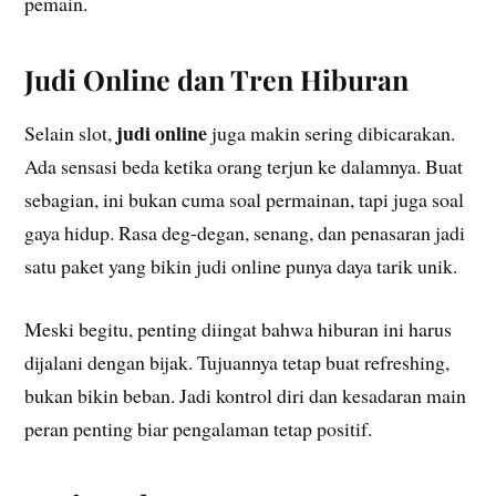
pemain.
Judi Online dan Tren Hiburan
judi online
Selain slot,
juga makin sering dibicarakan.
Ada sensasi beda ketika orang terjun ke dalamnya. Buat
sebagian, ini bukan cuma soal permainan, tapi juga soal
gaya hidup. Rasa deg-degan, senang, dan penasaran jadi
satu paket yang bikin judi online punya daya tarik unik.
Meski begitu, penting diingat bahwa hiburan ini harus
dijalani dengan bijak. Tujuannya tetap buat refreshing,
bukan bikin beban. Jadi kontrol diri dan kesadaran main
peran penting biar pengalaman tetap positif.