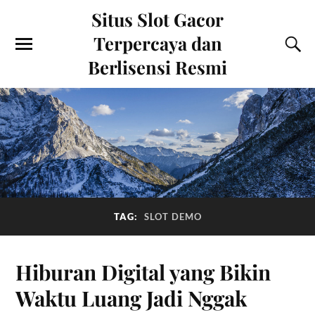
Situs Slot Gacor
Terpercaya dan
Berlisensi Resmi
TAG:
SLOT DEMO
Hiburan Digital yang Bikin
Waktu Luang Jadi Nggak