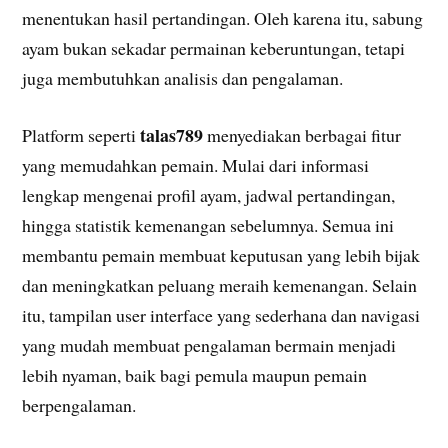
menentukan hasil pertandingan. Oleh karena itu, sabung
ayam bukan sekadar permainan keberuntungan, tetapi
juga membutuhkan analisis dan pengalaman.
talas789
Platform seperti
menyediakan berbagai fitur
yang memudahkan pemain. Mulai dari informasi
lengkap mengenai profil ayam, jadwal pertandingan,
hingga statistik kemenangan sebelumnya. Semua ini
membantu pemain membuat keputusan yang lebih bijak
dan meningkatkan peluang meraih kemenangan. Selain
itu, tampilan user interface yang sederhana dan navigasi
yang mudah membuat pengalaman bermain menjadi
lebih nyaman, baik bagi pemula maupun pemain
berpengalaman.