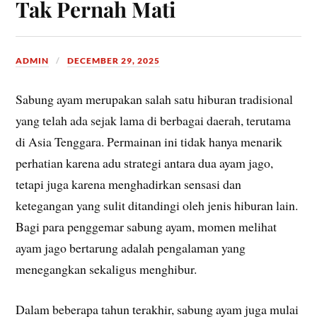
Tak Pernah Mati
ADMIN
DECEMBER 29, 2025
Sabung ayam merupakan salah satu hiburan tradisional
yang telah ada sejak lama di berbagai daerah, terutama
di Asia Tenggara. Permainan ini tidak hanya menarik
perhatian karena adu strategi antara dua ayam jago,
tetapi juga karena menghadirkan sensasi dan
ketegangan yang sulit ditandingi oleh jenis hiburan lain.
Bagi para penggemar sabung ayam, momen melihat
ayam jago bertarung adalah pengalaman yang
menegangkan sekaligus menghibur.
Dalam beberapa tahun terakhir, sabung ayam juga mulai