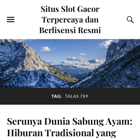
Situs Slot Gacor
Terpercaya dan
Berlisensi Resmi
TAG:
TALAS 789
Serunya Dunia Sabung Ayam:
Hiburan Tradisional yang