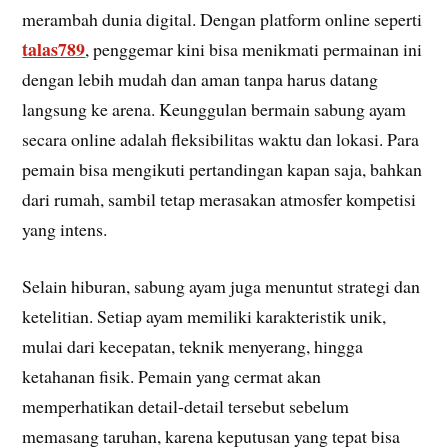
merambah dunia digital. Dengan platform online seperti
talas789
, penggemar kini bisa menikmati permainan ini
dengan lebih mudah dan aman tanpa harus datang
langsung ke arena. Keunggulan bermain sabung ayam
secara online adalah fleksibilitas waktu dan lokasi. Para
pemain bisa mengikuti pertandingan kapan saja, bahkan
dari rumah, sambil tetap merasakan atmosfer kompetisi
yang intens.
Selain hiburan, sabung ayam juga menuntut strategi dan
ketelitian. Setiap ayam memiliki karakteristik unik,
mulai dari kecepatan, teknik menyerang, hingga
ketahanan fisik. Pemain yang cermat akan
memperhatikan detail-detail tersebut sebelum
memasang taruhan, karena keputusan yang tepat bisa