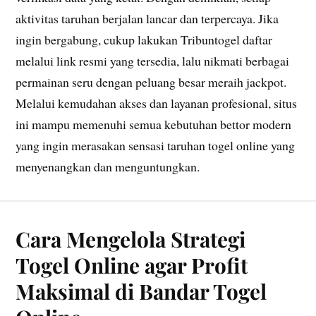
aktivitas taruhan berjalan lancar dan terpercaya. Jika
ingin bergabung, cukup lakukan Tribuntogel daftar
melalui link resmi yang tersedia, lalu nikmati berbagai
permainan seru dengan peluang besar meraih jackpot.
Melalui kemudahan akses dan layanan profesional, situs
ini mampu memenuhi semua kebutuhan bettor modern
yang ingin merasakan sensasi taruhan togel online yang
menyenangkan dan menguntungkan.
Cara Mengelola Strategi
Togel Online agar Profit
Maksimal di Bandar Togel