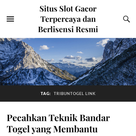
Situs Slot Gacor
Terpercaya dan
Berlisensi Resmi
TAG:
TRIBUNTOGEL LINK
Pecahkan Teknik Bandar
Togel yang Membantu