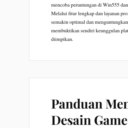
mencoba peruntungan di Win555 dan 
Melalui fitur lengkap dan layanan pr
semakin optimal dan menguntungkan. 
membuktikan sendiri keunggulan plat
diimpikan.
Panduan Meni
Desain Game 