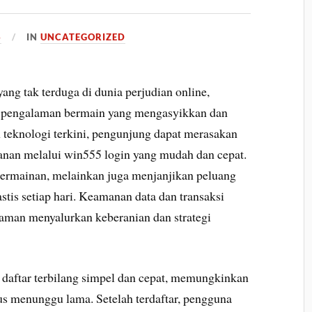
6
IN
UNCATEGORIZED
ng tak terduga di dunia perjudian online,
pengalaman bermain yang mengasyikkan dan
teknologi terkini, pengunjung dapat merasakan
anan melalui win555 login yang mudah dan cepat.
 permainan, melainkan juga menjanjikan peluang
tis setiap hari. Keamanan data dan transaksi
aman menyalurkan keberanian dan strategi
55 daftar terbilang simpel dan cepat, memungkinkan
us menunggu lama. Setelah terdaftar, pengguna