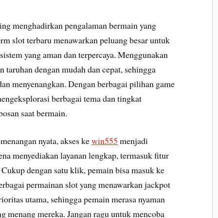
daring menghadirkan pengalaman bermain yang
orm slot terbaru menawarkan peluang besar untuk
 sistem yang aman dan terpercaya. Menggunakan
an taruhan dengan mudah dan cepat, sehingga
 dan menyenangkan. Dengan berbagai pilihan game
engeksplorasi berbagai tema dan tingkat
bosan saat bermain.
emenangan nyata, akses ke
win555
menjadi
rena menyediakan layanan lengkap, termasuk fitur
. Cukup dengan satu klik, pemain bisa masuk ke
berbagai permainan slot yang menawarkan jackpot
rioritas utama, sehingga pemain merasa nyaman
ng menang mereka. Jangan ragu untuk mencoba