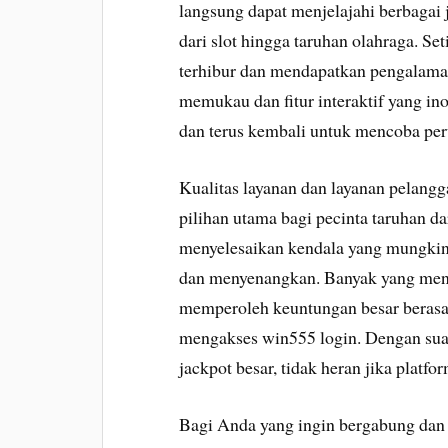
langsung dapat menjelajahi berbagai 
dari slot hingga taruhan olahraga. S
terhibur dan mendapatkan pengalaman 
memukau dan fitur interaktif yang in
dan terus kembali untuk mencoba per
Kualitas layanan dan layanan pelang
pilihan utama bagi pecinta taruhan d
menyelesaikan kendala yang mungkin 
dan menyenangkan. Banyak yang men
memperoleh keuntungan besar berasal 
mengakses win555 login. Dengan su
jackpot besar, tidak heran jika platf
Bagi Anda yang ingin bergabung dan 