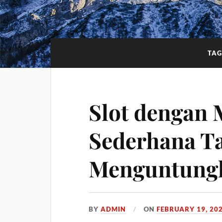
TAG
Slot dengan
Sederhana T
Menguntung
BY
ADMIN
ON
FEBRUARY 19, 20