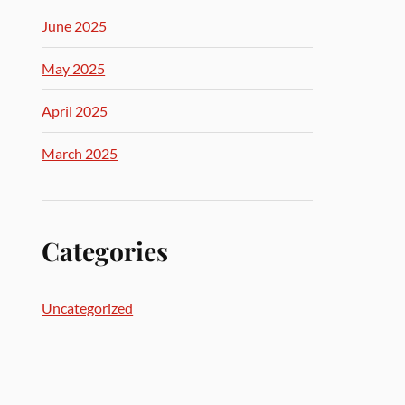
June 2025
May 2025
April 2025
March 2025
Categories
Uncategorized