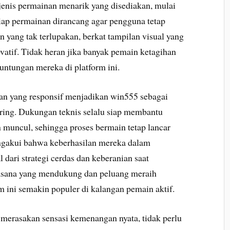
jenis permainan menarik yang disediakan, mulai
etiap permainan dirancang agar pengguna tetap
yang tak terlupakan, berkat tampilan visual yang
ovatif. Tidak heran jika banyak pemain ketagihan
untungan mereka di platform ini.
gan yang responsif menjadikan win555 sebagai
aring. Dukungan teknis selalu siap membantu
muncul, sehingga proses bermain tetap lancar
gakui bahwa keberhasilan mereka dalam
dari strategi cerdas dan keberanian saat
asana yang mendukung dan peluang meraih
orm ini semakin populer di kalangan pemain aktif.
merasakan sensasi kemenangan nyata, tidak perlu