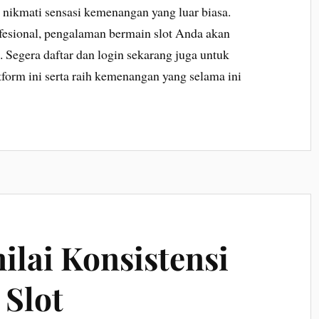
nikmati sensasi kemenangan yang luar biasa.
ofesional, pengalaman bermain slot Anda akan
Segera daftar dan login sekarang juga untuk
form ini serta raih kemenangan yang selama ini
lai Konsistensi
Slot