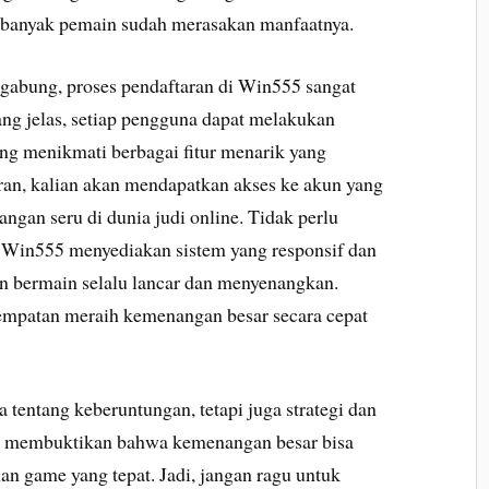
a banyak pemain sudah merasakan manfaatnya.
rgabung, proses pendaftaran di Win555 sangat
ang jelas, setiap pengguna dapat melakukan
ung menikmati berbagai fitur menarik yang
ran, kalian akan mendapatkan akses ke akun yang
ngan seru di dunia judi online. Tidak perlu
na Win555 menyediakan sistem yang responsif dan
n bermain selalu lancar dan menyenangkan.
empatan meraih kemenangan besar secara cepat
 tentang keberuntungan, tetapi juga strategi dan
h membuktikan bahwa kemenangan besar bisa
an game yang tepat. Jadi, jangan ragu untuk