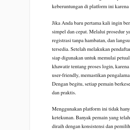
keberuntungan di platform ini karen
Jika Anda baru pertama kali ingin be
simpel dan cepat. Melalui prosedur y
registrasi tanpa hambatan, dan langs
tersedia. Setelah melakukan pendafta
siap digunakan untuk memulai petuala
khawatir tentang proses login, kare
user-friendly, memastikan pengalama
Dengan begitu, setiap pemain berkes
dan praktis.
Menggunakan platform ini tidak hanya
ketekunan. Banyak pemain yang tela
diraih dengan konsistensi dan pemilih