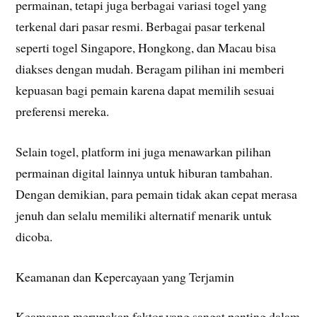
permainan, tetapi juga berbagai variasi togel yang
terkenal dari pasar resmi. Berbagai pasar terkenal
seperti togel Singapore, Hongkong, dan Macau bisa
diakses dengan mudah. Beragam pilihan ini memberi
kepuasan bagi pemain karena dapat memilih sesuai
preferensi mereka.
Selain togel, platform ini juga menawarkan pilihan
permainan digital lainnya untuk hiburan tambahan.
Dengan demikian, para pemain tidak akan cepat merasa
jenuh dan selalu memiliki alternatif menarik untuk
dicoba.
Keamanan dan Kepercayaan yang Terjamin
Keamanan merupakan faktor yang sangat penting dalam