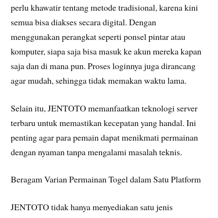
perlu khawatir tentang metode tradisional, karena kini
semua bisa diakses secara digital. Dengan
menggunakan perangkat seperti ponsel pintar atau
komputer, siapa saja bisa masuk ke akun mereka kapan
saja dan di mana pun. Proses loginnya juga dirancang
agar mudah, sehingga tidak memakan waktu lama.
Selain itu, JENTOTO memanfaatkan teknologi server
terbaru untuk memastikan kecepatan yang handal. Ini
penting agar para pemain dapat menikmati permainan
dengan nyaman tanpa mengalami masalah teknis.
Beragam Varian Permainan Togel dalam Satu Platform
JENTOTO tidak hanya menyediakan satu jenis