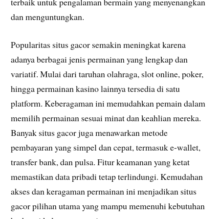
terbaik untuk pengalaman bermain yang menyenangkan
dan menguntungkan.
Popularitas situs gacor semakin meningkat karena
adanya berbagai jenis permainan yang lengkap dan
variatif. Mulai dari taruhan olahraga, slot online, poker,
hingga permainan kasino lainnya tersedia di satu
platform. Keberagaman ini memudahkan pemain dalam
memilih permainan sesuai minat dan keahlian mereka.
Banyak situs gacor juga menawarkan metode
pembayaran yang simpel dan cepat, termasuk e-wallet,
transfer bank, dan pulsa. Fitur keamanan yang ketat
memastikan data pribadi tetap terlindungi. Kemudahan
akses dan keragaman permainan ini menjadikan situs
gacor pilihan utama yang mampu memenuhi kebutuhan