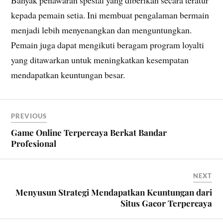
Banyak penawaran spesial yang diberikan secara teratur
kepada pemain setia. Ini membuat pengalaman bermain
menjadi lebih menyenangkan dan menguntungkan.
Pemain juga dapat mengikuti beragam program loyalti
yang ditawarkan untuk meningkatkan kesempatan
mendapatkan keuntungan besar.
PREVIOUS
Game Online Terpercaya Berkat Bandar
Profesional
NEXT
Menyusun Strategi Mendapatkan Keuntungan dari
Situs Gacor Terpercaya