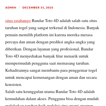
ADMIN
DECEMBER 31, 2025
situs rajabango
Bandar Toto 4D adalah salah satu situs
taruhan togel yang sangat terkenal di Indonesia. Banyak
pemain memilih platform ini karena mereka merasa
percaya dan aman dengan prediksi angka-angka yang
diberikan. Dengan layanan yang profesional, Bandar
Toto 4D menyediakan banyak fitur menarik untuk
mempermudah pengguna saat memasang taruhan.
Kehadirannya sangat membantu para penggemar togel
untuk mencapai kemenangan dengan aman dan secara
konsisten.
Salah satu keunggulan utama Bandar Toto 4D adalah
kemudahan dalam akses. Pengguna bisa dengan mudah
melakukan taruhan baik melalui situs resmi ataupun