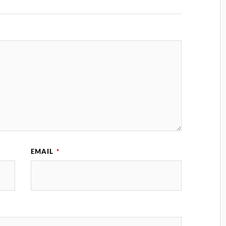
EMAIL
*