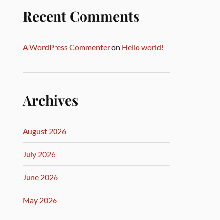
Recent Comments
A WordPress Commenter
on
Hello world!
Archives
August 2026
July 2026
June 2026
May 2026