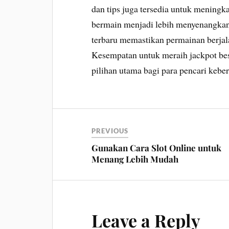
dan tips juga tersedia untuk mening
bermain menjadi lebih menyenangka
terbaru memastikan permainan berjala
Kesempatan untuk meraih jackpot bes
pilihan utama bagi para pencari kebe
PREVIOUS
Gunakan Cara Slot Online untuk
Menang Lebih Mudah
Leave a Reply