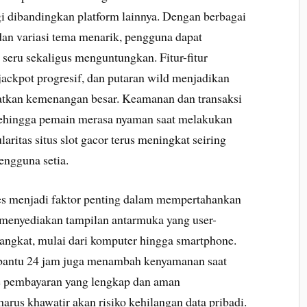
i dibandingkan platform lainnya. Dengan berbagai
dan variasi tema menarik, pengguna dapat
eru sekaligus menguntungkan. Fitur-fitur
 jackpot progresif, dan putaran wild menjadikan
patkan kemenangan besar. Keamanan dan transaksi
 sehingga pemain merasa nyaman saat melakukan
ritas situs slot gacor terus meningkat seiring
engguna setia.
es menjadi faktor penting dalam mempertahankan
r menyediakan tampilan antarmuka yang user-
erangkat, mulai dari komputer hingga smartphone.
antu 24 jam juga menambah kenyamanan saat
e pembayaran yang lengkap dan aman
arus khawatir akan risiko kehilangan data pribadi.