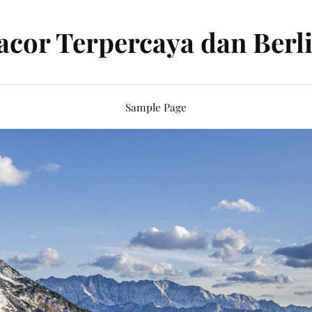
Gacor Terpercaya dan Berl
Sample Page