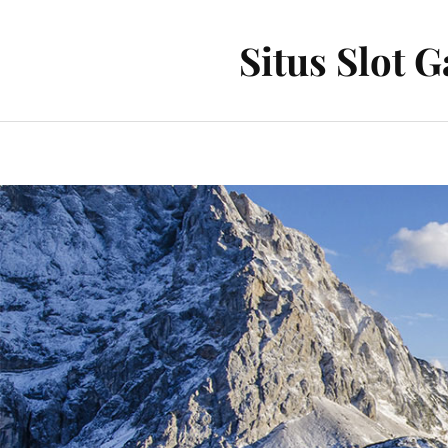
Situs Slot 