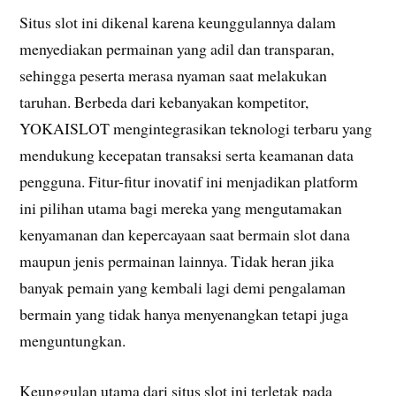
Situs slot ini dikenal karena keunggulannya dalam
menyediakan permainan yang adil dan transparan,
sehingga peserta merasa nyaman saat melakukan
taruhan. Berbeda dari kebanyakan kompetitor,
YOKAISLOT mengintegrasikan teknologi terbaru yang
mendukung kecepatan transaksi serta keamanan data
pengguna. Fitur-fitur inovatif ini menjadikan platform
ini pilihan utama bagi mereka yang mengutamakan
kenyamanan dan kepercayaan saat bermain slot dana
maupun jenis permainan lainnya. Tidak heran jika
banyak pemain yang kembali lagi demi pengalaman
bermain yang tidak hanya menyenangkan tetapi juga
menguntungkan.
Keunggulan utama dari situs slot ini terletak pada