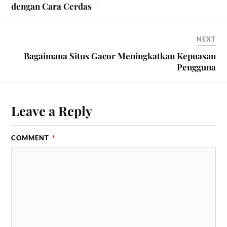
dengan Cara Cerdas
NEXT
Bagaimana Situs Gacor Meningkatkan Kepuasan
Pengguna
Leave a Reply
COMMENT
*