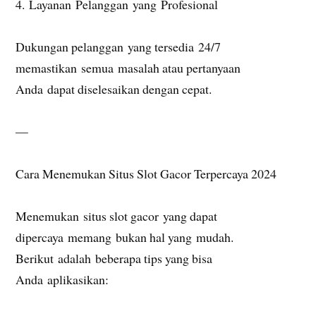
4. Layanan Pelanggan yang Profesional
Dukungan pelanggan yang tersedia 24/7
memastikan semua masalah atau pertanyaan
Anda dapat diselesaikan dengan cepat.
—
Cara Menemukan Situs Slot Gacor Terpercaya 2024
Menemukan situs slot gacor yang dapat
dipercaya memang bukan hal yang mudah.
Berikut adalah beberapa tips yang bisa
Anda aplikasikan: