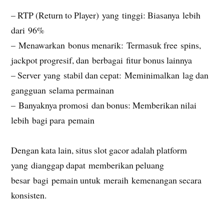
– RTP (Return to Player) yang tinggi: Biasanya lebih
dari 96%
– Menawarkan bonus menarik: Termasuk free spins,
jackpot progresif, dan berbagai fitur bonus lainnya
– Server yang stabil dan cepat: Meminimalkan lag dan
gangguan selama permainan
– Banyaknya promosi dan bonus: Memberikan nilai
lebih bagi para pemain
Dengan kata lain, situs slot gacor adalah platform
yang dianggap dapat memberikan peluang
besar bagi pemain untuk meraih kemenangan secara
konsisten.