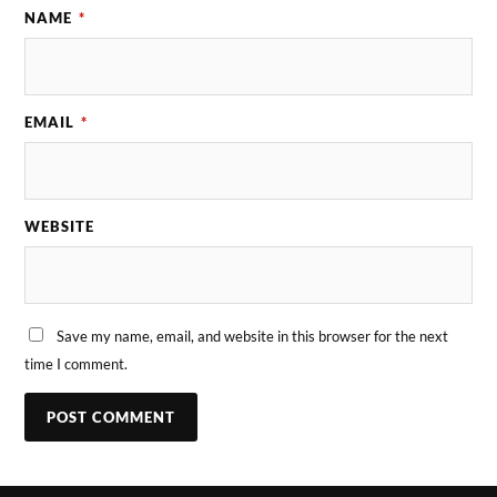
NAME
*
EMAIL
*
WEBSITE
Save my name, email, and website in this browser for the next
time I comment.