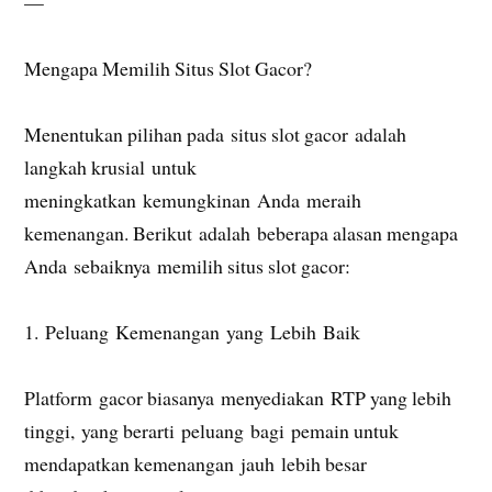
—
Mengapa Memilih Situs Slot Gacor?
Menentukan pilihan pada situs slot gacor adalah
langkah krusial untuk
meningkatkan kemungkinan Anda meraih
kemenangan. Berikut adalah beberapa alasan mengapa
Anda sebaiknya memilih situs slot gacor:
1. Peluang Kemenangan yang Lebih Baik
Platform gacor biasanya menyediakan RTP yang lebih
tinggi, yang berarti peluang bagi pemain untuk
mendapatkan kemenangan jauh lebih besar