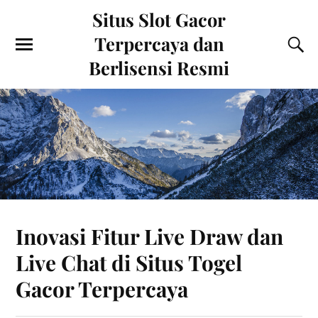
Situs Slot Gacor
Terpercaya dan
Berlisensi Resmi
Inovasi Fitur Live Draw dan
Live Chat di Situs Togel
Gacor Terpercaya