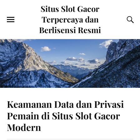
Situs Slot Gacor
Terpercaya dan
Berlisensi Resmi
Keamanan Data dan Privasi
Pemain di Situs Slot Gacor
Modern