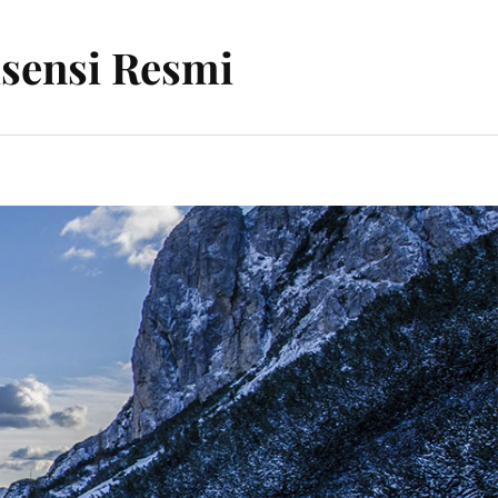
isensi Resmi