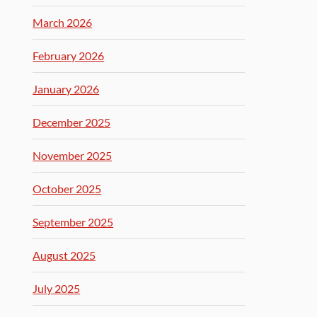
March 2026
February 2026
January 2026
December 2025
November 2025
October 2025
September 2025
August 2025
July 2025