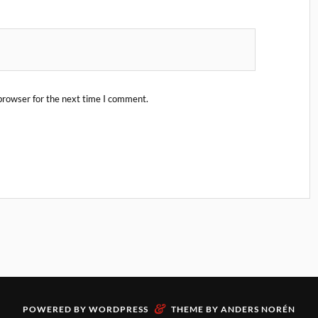
browser for the next time I comment.
&
POWERED BY
WORDPRESS
THEME BY
ANDERS NORÉN