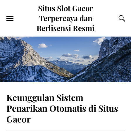
Situs Slot Gacor
Terpercaya dan
Berlisensi Resmi
Keunggulan Sistem
Penarikan Otomatis di Situs
Gacor