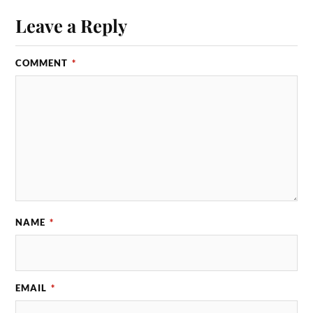
Leave a Reply
COMMENT
*
NAME
*
EMAIL
*