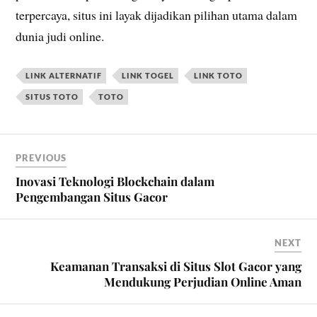
terpercaya, situs ini layak dijadikan pilihan utama dalam
dunia judi online.
LINK ALTERNATIF
LINK TOGEL
LINK TOTO
SITUS TOTO
TOTO
PREVIOUS
Inovasi Teknologi Blockchain dalam
Pengembangan Situs Gacor
NEXT
Keamanan Transaksi di Situs Slot Gacor yang
Mendukung Perjudian Online Aman