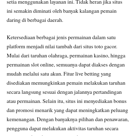
setia menggunakan layanan ini. Tidak heran jika situs
ini semakin diminati oleh banyak kalangan pemain
daring di berbagai daerah.
Ketersediaan berbagai jenis permainan dalam satu
platform menjadi nilai tambah dari situs toto gacor.
Mulai dari taruhan olahraga, permainan kasino, hingga
permainan slot online, semuanya dapat diakses dengan
mudah melalui satu akun. Fitur live betting yang
disediakan memungkinkan pemain melakukan taruhan
secara langsung sesuai dengan jalannya pertandingan
atau permainan. Selain itu, situs ini menyediakan bonus
dan promosi menarik yang dapat meningkatkan peluang
kemenangan. Dengan banyaknya pilihan dan penawaran,
pengguna dapat melakukan aktivitas taruhan secara