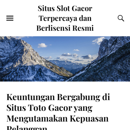
Situs Slot Gacor
Terpercaya dan
Berlisensi Resmi
Keuntungan Bergabung di
Situs Toto Gacor yang
Mengutamakan Kepuasan
Pelanggan