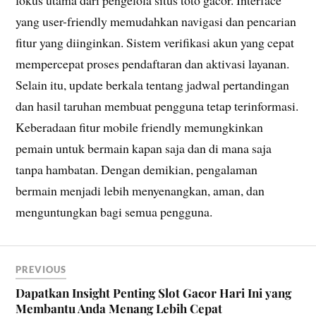
yang user-friendly memudahkan navigasi dan pencarian
fitur yang diinginkan. Sistem verifikasi akun yang cepat
mempercepat proses pendaftaran dan aktivasi layanan.
Selain itu, update berkala tentang jadwal pertandingan
dan hasil taruhan membuat pengguna tetap terinformasi.
Keberadaan fitur mobile friendly memungkinkan
pemain untuk bermain kapan saja dan di mana saja
tanpa hambatan. Dengan demikian, pengalaman
bermain menjadi lebih menyenangkan, aman, dan
menguntungkan bagi semua pengguna.
PREVIOUS
Dapatkan Insight Penting Slot Gacor Hari Ini yang
Membantu Anda Menang Lebih Cepat