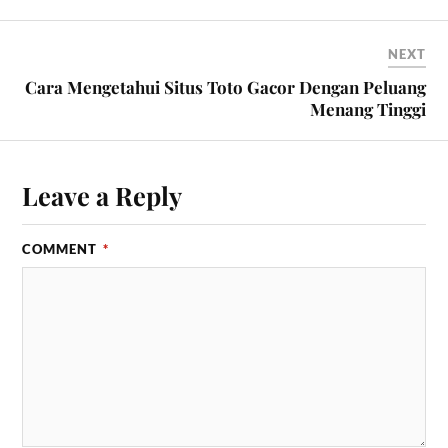
NEXT
Cara Mengetahui Situs Toto Gacor Dengan Peluang
Menang Tinggi
Leave a Reply
COMMENT
*