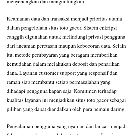
menyenangkan dan menguntungkan.
Keamanan data dan transaksi menjadi prioritas utama
dalam pengelolaan situs toto gacor. Sistem enkripsi
canggih digunakan untuk melindungi privasi pengguna
dari ancaman peretasan maupun kebocoran data. Selain
itu, metode pembayaran yang beragam memberikan
kemudahan dalam melakukan deposit dan penarikan
dana. Layanan customer support yang responsif dan
ramah siap membantu setiap permasalahan yang
dihadapi pengguna kapan saja. Komitmen terhadap
kualitas layanan ini menjadikan situs toto gacor sebagai
pilihan yang dapat diandalkan oleh para pemain daring.
Pengalaman pengguna yang nyaman dan lancar menjadi
fokus utama dari pengelola situs toto gacor. Interface