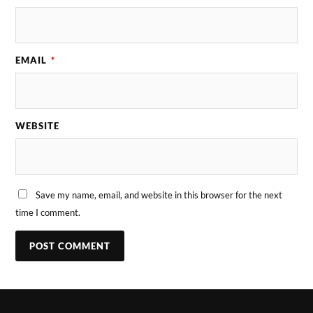
EMAIL
*
WEBSITE
Save my name, email, and website in this browser for the next
time I comment.