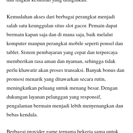
Kemudahan akses dari berbagai perangkat menjadi
salah satu keunggulan situs slot gacor. Pemain dapat
bermain kapan saja dan di mana saja, baik melalui
komputer maupun perangkat mobile seperti ponsel dan
tablet. Sistem pembayaran yang cepat dan terpercaya
memberikan rasa aman dan nyaman, sehingga tidak
perlu khawatir akan proses transaksi. Banyak bonus dan
promosi menarik yang ditawarkan secara rutin,
meningkatkan peluang untuk menang besar. Dengan
dukungan layanan pelanggan yang responsif,
pengalaman bermain menjadi lebih menyenangkan dan
bebas kendala.
Berbagai provider game ternama bekerja sama untuk