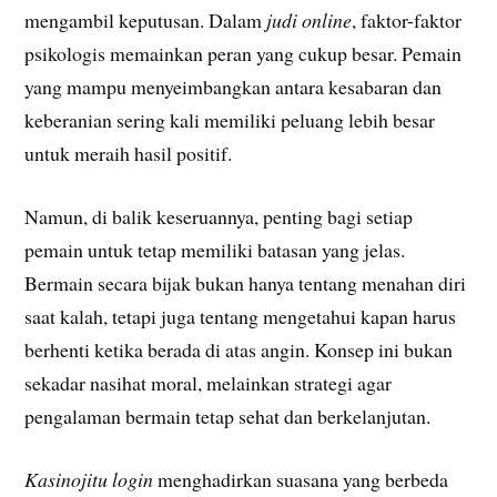
mengambil keputusan. Dalam
judi online
, faktor-faktor
psikologis memainkan peran yang cukup besar. Pemain
yang mampu menyeimbangkan antara kesabaran dan
keberanian sering kali memiliki peluang lebih besar
untuk meraih hasil positif.
Namun, di balik keseruannya, penting bagi setiap
pemain untuk tetap memiliki batasan yang jelas.
Bermain secara bijak bukan hanya tentang menahan diri
saat kalah, tetapi juga tentang mengetahui kapan harus
berhenti ketika berada di atas angin. Konsep ini bukan
sekadar nasihat moral, melainkan strategi agar
pengalaman bermain tetap sehat dan berkelanjutan.
Kasinojitu login
menghadirkan suasana yang berbeda