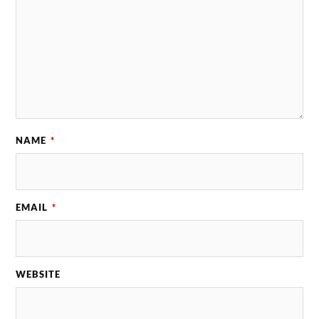
NAME
*
EMAIL
*
WEBSITE