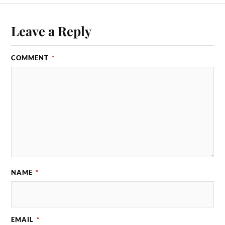
Leave a Reply
COMMENT
*
NAME
*
EMAIL
*