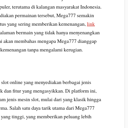
puler, terutama di kalangan masyarakat Indonesia.
ediakan permainan tersebut, Mega777 semakin
situs yang sering memberikan kemenangan,
link
laman bermain yang tidak hanya menyenangkan
 ini akan membahas mengapa Mega777 dianggap
n kemenangan tanpa mengalami kerugian.
lot online yang menyediakan berbagai jenis
 dan fitur yang mengasyikkan. Di platform ini,
 jenis mesin slot, mulai dari yang klasik hingga
ema. Salah satu daya tarik utama dari Mega777
) yang tinggi, yang memberikan peluang lebih