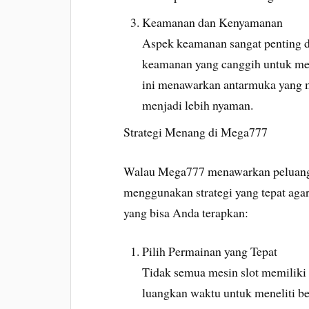
Keamanan dan Kenyamanan
Aspek keamanan sangat penting d
keamanan yang canggih untuk menj
ini menawarkan antarmuka yang 
menjadi lebih nyaman.
Strategi Menang di Mega777
Walau Mega777 menawarkan peluang 
menggunakan strategi yang tepat agar
yang bisa Anda terapkan:
Pilih Permainan yang Tepat
Tidak semua mesin slot memiliki
luangkan waktu untuk meneliti b