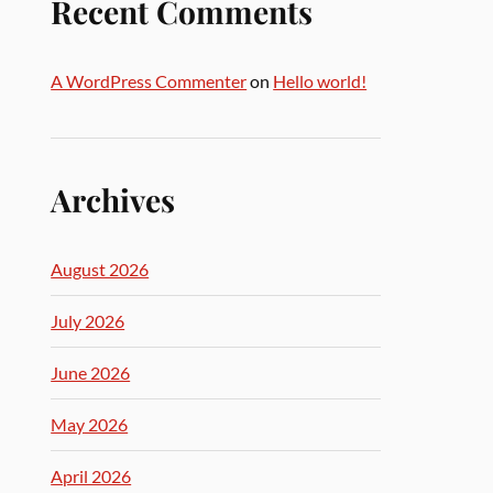
Recent Comments
A WordPress Commenter
on
Hello world!
Archives
August 2026
July 2026
June 2026
May 2026
April 2026