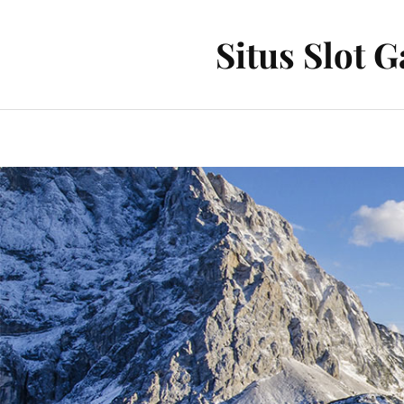
Situs Slot 