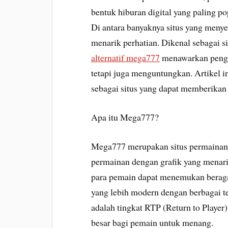
bentuk hiburan digital yang paling po
Di antara banyaknya situs yang meny
menarik perhatian. Dikenal sebagai 
alternatif mega777
menawarkan penga
tetapi juga menguntungkan. Artikel
sebagai situs yang dapat memberika
Apa itu Mega777?
Mega777 merupakan situs permainan s
permainan dengan grafik yang menarik
para pemain dapat menemukan beragam
yang lebih modern dengan berbagai t
adalah tingkat RTP (Return to Player
besar bagi pemain untuk menang.