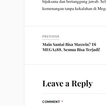
bijaksana dan bertanggung jawab. S
kemenangan tanpa kekalahan di Meg
PREVIOUS
Main Santai Bisa Maxwin? Di
MEGA288, Semua Bisa Terjadi!
Leave a Reply
COMMENT
*