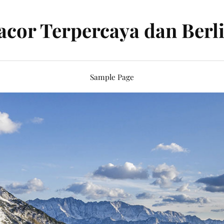
Gacor Terpercaya dan Berl
Sample Page