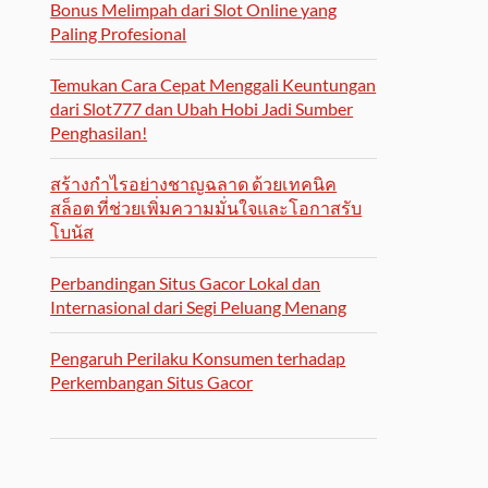
Bonus Melimpah dari Slot Online yang
Paling Profesional
Temukan Cara Cepat Menggali Keuntungan
dari Slot777 dan Ubah Hobi Jadi Sumber
Penghasilan!
สร้างกำไรอย่างชาญฉลาด ด้วยเทคนิค
สล็อต ที่ช่วยเพิ่มความมั่นใจและโอกาสรับ
โบนัส
Perbandingan Situs Gacor Lokal dan
Internasional dari Segi Peluang Menang
Pengaruh Perilaku Konsumen terhadap
Perkembangan Situs Gacor