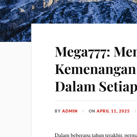
Mega777: M
Kemenangan 
Dalam Setia
BY
ADMIN
ON
APRIL 11, 2025
Dalam beberapa tahun terakhir, permai