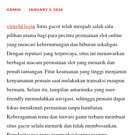
ADMIN
JANUARY 3, 2026
virus4d login
Situs gacor telah menjadi salah satu
pilihan utama bagi para pecinta permainan slot online
yang mencari keberuntungan dan hiburan sekaligus.
Dengan reputasi yang terpercaya, situs ini menawarkan
berbagai macam permainan slot yang menarik dan
penuh tantangan. Fitur keamanan yang tinggi menjamin
kenyamanan pemain saat melakukan transaksi maupun
bermain. Selain itu, tampilan antarmuka yang user-
friendly memudahkan navigasi, sehingga pemain dapat
fokus menikmati permainan tanpa hambatan.
Keberagaman tema dan inovasi game terbaru membuat
situs gacor selalu menarik dan tidak membosankan.
Popularitasnya terus meningkat karena mampu