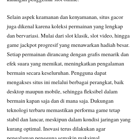
Selain aspek keamanan dan kenyamanan, situs gacor
juga dikenal karena koleksi permainan yang lengkap
dan bervariasi. Mulai dari slot klasik, slot video, hingga
game jackpot progresif yang menawarkan hadiah besar.
Setiap permainan dirancang dengan grafis menarik dan
efek suara yang memikat, meningkatkan pengalaman
bermain secara keseluruhan. Pengguna dapat
mengakses situs ini melalui berbagai perangkat, baik
desktop maupun mobile, sehingga fleksibel dalam
bermain kapan saja dan di mana saja. Dukungan
teknologi terbaru memastikan performa game tetap
stabil dan lancar, meskipun dalam kondisi jaringan yang
kurang optimal. Inovasi terus dilakukan agar
pengalaman pengguna semakin maksimal.