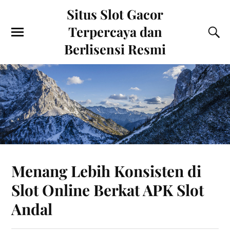
Situs Slot Gacor
Terpercaya dan
Berlisensi Resmi
Menang Lebih Konsisten di
Slot Online Berkat APK Slot
Andal