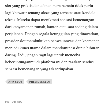
slot yang praktis dan efisien, para pemain tidak perlu
lagi khawatir tentang akses yang terbatas atau kendala
teknis. Mereka dapat menikmati sensasi kemenangan
dari kenyamanan rumah, kantor, atau saat sedang dalam
perjalanan. Dengan segala keunggulan yang ditawarkan,
presidenslot membuktikan bahwa inovasi dan keamanan
menjadi kunci utama dalam mendominasi dunia hiburan
daring. Jadi, jangan ragu lagi untuk mencoba
keberuntunganmu di platform ini dan rasakan sendiri
sensasi kemenangan yang tak terlupakan.
APK SLOT
PRESIDENSLOT
PREVIOUS