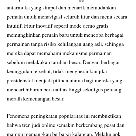
antarmuka yang simpel dan menarik memudahkan
pemain untuk menavigasi seluruh fitur dan menu secara
intuitif. Fitur inovatif seperti mode demo gratis
memungkinkan pemain baru untuk mencoba berbagai
permainan tanpa risiko kehilangan uang asli, sehingga
mereka dapat memahami mekanisme permainan
sebelum melakukan taruhan besar. Dengan berbagai
keunggulan tersebut, tidak mengherankan jika
presidenslot menjadi pilihan utama bagi mereka yang
mencari hiburan berkualitas tinggi sekaligus peluang
meraih kemenangan besar.
Fenomena peningkatan popularitas ini membuktikan
bahwa tren judi online semakin berkembang pesat dan
mampu menjangkau berbagai kalangan. Melalui apk