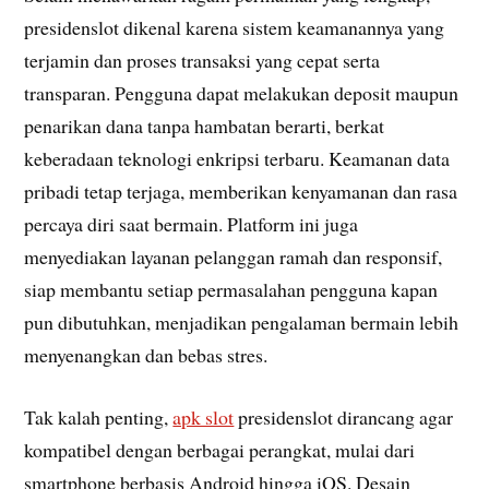
presidenslot dikenal karena sistem keamanannya yang
terjamin dan proses transaksi yang cepat serta
transparan. Pengguna dapat melakukan deposit maupun
penarikan dana tanpa hambatan berarti, berkat
keberadaan teknologi enkripsi terbaru. Keamanan data
pribadi tetap terjaga, memberikan kenyamanan dan rasa
percaya diri saat bermain. Platform ini juga
menyediakan layanan pelanggan ramah dan responsif,
siap membantu setiap permasalahan pengguna kapan
pun dibutuhkan, menjadikan pengalaman bermain lebih
menyenangkan dan bebas stres.
Tak kalah penting,
apk slot
presidenslot dirancang agar
kompatibel dengan berbagai perangkat, mulai dari
smartphone berbasis Android hingga iOS. Desain