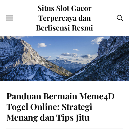
Situs Slot Gacor
Terpercaya dan
Berlisensi Resmi
Panduan Bermain Meme4D
Togel Online: Strategi
Menang dan Tips Jitu