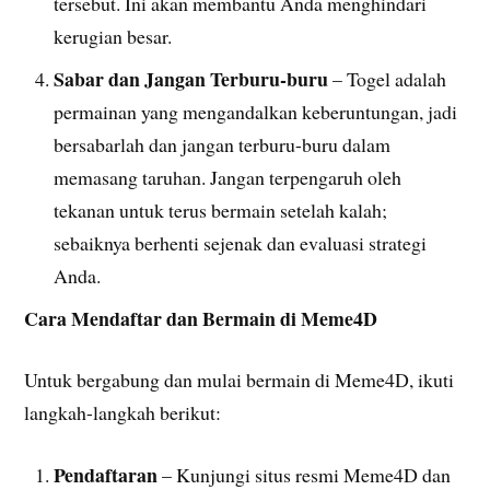
tersebut. Ini akan membantu Anda menghindari
kerugian besar.
Sabar dan Jangan Terburu-buru
– Togel adalah
permainan yang mengandalkan keberuntungan, jadi
bersabarlah dan jangan terburu-buru dalam
memasang taruhan. Jangan terpengaruh oleh
tekanan untuk terus bermain setelah kalah;
sebaiknya berhenti sejenak dan evaluasi strategi
Anda.
Cara Mendaftar dan Bermain di Meme4D
Untuk bergabung dan mulai bermain di Meme4D, ikuti
langkah-langkah berikut:
Pendaftaran
– Kunjungi situs resmi Meme4D dan