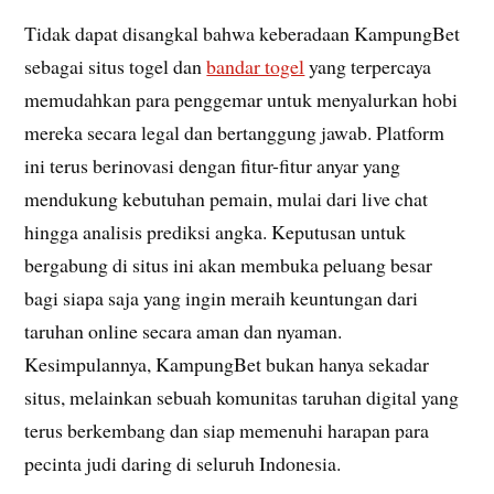
Tidak dapat disangkal bahwa keberadaan KampungBet
sebagai situs togel dan
bandar togel
yang terpercaya
memudahkan para penggemar untuk menyalurkan hobi
mereka secara legal dan bertanggung jawab. Platform
ini terus berinovasi dengan fitur-fitur anyar yang
mendukung kebutuhan pemain, mulai dari live chat
hingga analisis prediksi angka. Keputusan untuk
bergabung di situs ini akan membuka peluang besar
bagi siapa saja yang ingin meraih keuntungan dari
taruhan online secara aman dan nyaman.
Kesimpulannya, KampungBet bukan hanya sekadar
situs, melainkan sebuah komunitas taruhan digital yang
terus berkembang dan siap memenuhi harapan para
pecinta judi daring di seluruh Indonesia.