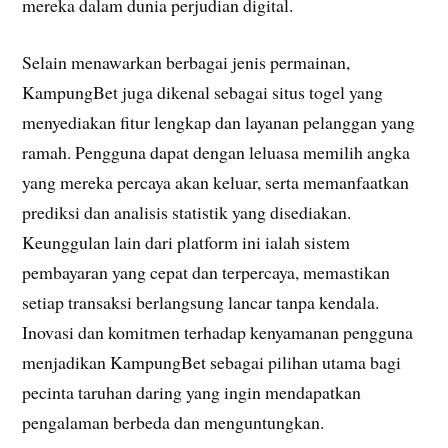
mereka dalam dunia perjudian digital.
Selain menawarkan berbagai jenis permainan,
KampungBet juga dikenal sebagai situs togel yang
menyediakan fitur lengkap dan layanan pelanggan yang
ramah. Pengguna dapat dengan leluasa memilih angka
yang mereka percaya akan keluar, serta memanfaatkan
prediksi dan analisis statistik yang disediakan.
Keunggulan lain dari platform ini ialah sistem
pembayaran yang cepat dan terpercaya, memastikan
setiap transaksi berlangsung lancar tanpa kendala.
Inovasi dan komitmen terhadap kenyamanan pengguna
menjadikan KampungBet sebagai pilihan utama bagi
pecinta taruhan daring yang ingin mendapatkan
pengalaman berbeda dan menguntungkan.