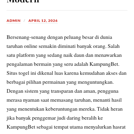
ADMIN
APRIL 12, 2026
Bersenang-senang dengan peluang besar di dunia
taruhan online semakin diminati banyak orang. Salah
satu platform yang sedang naik daun dan menawarkan
pengalaman bermain yang seru adalah KampungBet.
Situs togel ini dikenal luas karena kemudahan akses dan
berbagai pilihan permainan yang menguntungkan.
Dengan sistem yang transparan dan aman, pengguna
merasa nyaman saat memasang taruhan, menanti hasil
yang menentukan keberuntungan mereka. Tidak heran
jika banyak penggemar judi daring beralih ke
KampungBet sebagai tempat utama menyalurkan hasrat