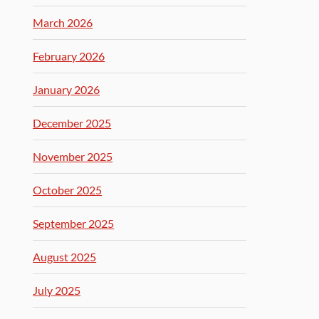
March 2026
February 2026
January 2026
December 2025
November 2025
October 2025
September 2025
August 2025
July 2025