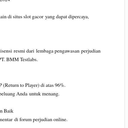
 di situs slot gacor yang dapat dipercaya,
 lisensi resmi dari lembaga pengawasan perjudian
PT. BMM Testlabs.
(Return to Player) di atas 96%.
 peluang Anda untuk menang.
an Baik
mentar di forum perjudian online.