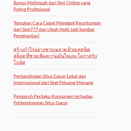
Bonus Melimpah dari Slot Online yang
Paling Profesional
Temukan Cara Cepat Menggali Keuntungan
dari Slot777 dan Ubah Hobi Jadi Sumber
Penghasilan!
สร้างกำไรอย่างชาญฉลาด ด้วยเทคนิค
สล็อต ที่ช่วยเพิ่มความมั่นใจและโอกาสรับ
โบนัส
Perbandingan Situs Gacor Lokal dan
Internasional dari Segi Peluang Menang
Pengaruh Perilaku Konsumen terhadap
Perkembangan Situs Gacor