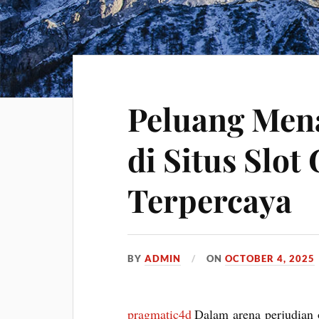
Peluang Mena
di Situs Slot
Terpercaya
BY
ADMIN
ON
OCTOBER 4, 2025
pragmatic4d
Dalam arena perjudian o