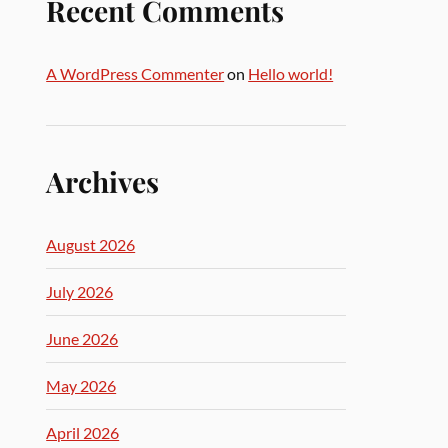
Recent Comments
A WordPress Commenter
on
Hello world!
Archives
August 2026
July 2026
June 2026
May 2026
April 2026