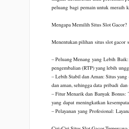
peluang bagi pemain untuk meraih k
Mengapa Memilih Situs Slot Gacor?
Menentukan pilihan situs slot gacor 
– Peluang Menang yang Lebih Baik: 
pengembalian (RTP) yang lebih ungg
– Lebih Stabil dan Aman: Situs yang 
dan aman, sehingga data pribadi dan
– Fitur Menarik dan Banyak Bonus: 
yang dapat meningkatkan kesempat
– Pelayanan yang Profesional: Layan
Ciri-Ciri Situs Slot Gacor Terpercaya