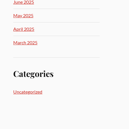
June 2025
May 2025
April 2025
March 2025
Categories
Uncategorized