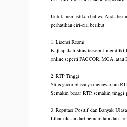
Untuk memastikan bahwa Anda bermain
perhatikan ciri-ciri berikut:
1. Lisensi Resmi
Kaji apakah situs tersebut memiliki
online seperti PAGCOR, MGA, atau 
2. RTP Tinggi
Situs gacor biasanya menawarkan RTP 
Semakin besar RTP, semakin tinggi
3. Reputasi Positif dan Banyak Ulas
Lihat ulasan dari pemain lain dan ko