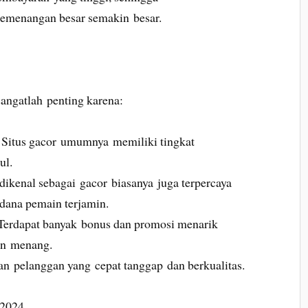
emenangan besar semakin besar.
sangatlah penting karena:
Situs gacor umumnya memiliki tingkat
ul.
dikenal sebagai gacor biasanya juga terpercaya
 dana pemain terjamin.
Terdapat banyak bonus dan promosi menarik
an menang.
an pelanggan yang cepat tanggap dan berkualitas.
 2024