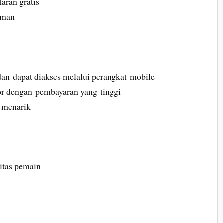
aran gratis
 aman
n dapat diakses melalui perangkat mobile
or dengan pembayaran yang tinggi
g menarik
itas pemain