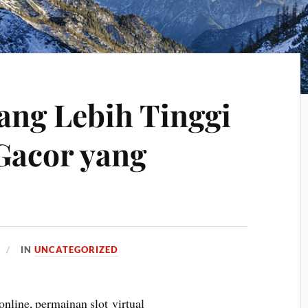
ng Lebih Tinggi
 Gacor yang
IN
UNCATEGORIZED
nline, permainan slot virtual