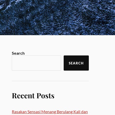
Search
SEARCH
Recent Posts
Rasakan Sensasi Menang Berulang Kali dan